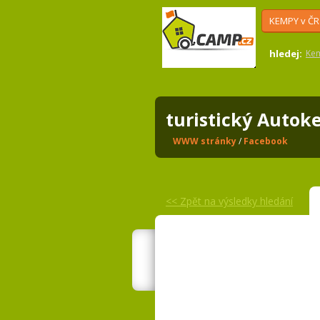
KEMPY v ČR
hledej:
Ke
turistický Auto
WWW stránky
/
Facebook
<<
Zpět na výsledky hledání