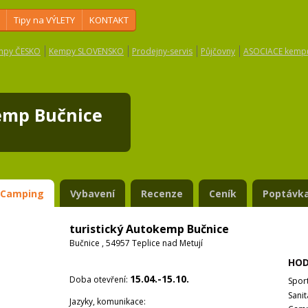
Tipy na VÝLETY
KONTAKT
mpy ČESKO
Kempy SLOVENSKO
Prodejny-servis
Půjčovny
ASOCIACE kemp
kemp Bučnice
Camping
Vybavení
Recenze
Ceník
Poptávka
turistický Autokemp Bučnice
Bučnice , 54957 Teplice nad Metují
HOD
15.04.-15.10.
Doba otevření:
Spor
Sanit
Jazyky, komunikace: