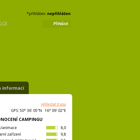
*přihlášen:
nepřihlášen
ů ČR
Přihlásit
 informací
vyhledat trasu
GPS: 50° 36' 05"N 16° 09' 02"E
NOCENÍ CAMPINGU
t/animace
8,0
arní zařízení
9,8