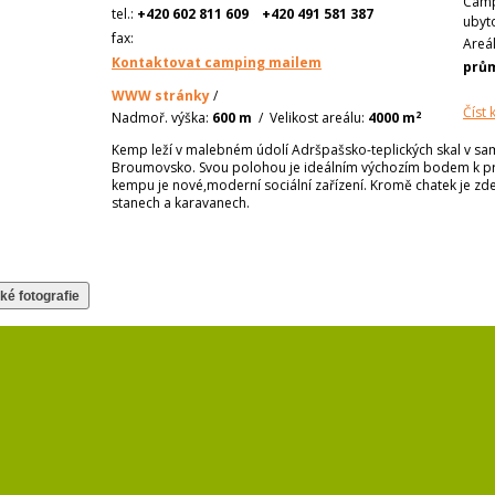
Camp
tel.:
+420 602 811 609
+420 491 581 387
ubyt
fax:
Areá
Kontaktovat camping mailem
prů
WWW stránky
/
Číst
2
Nadmoř. výška:
600 m
/
Velikost areálu:
4000 m
Kemp leží v malebném údolí Adršpašsko-teplických skal v sa
Broumovsko. Svou polohou je ideálním výchozím bodem k pr
kempu je nové,moderní sociální zařízení. Kromě chatek je zde
stanech a karavanech.