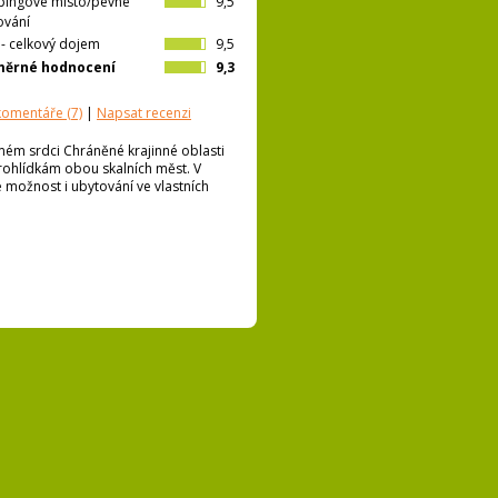
ingové místo/pevné
9,5
ování
l- celkový dojem
9,5
měrné hodnocení
9,3
 komentáře
(7)
|
Napsat recenzi
mém srdci Chráněné krajinné oblasti
ohlídkám obou skalních měst. V
 možnost i ubytování ve vlastních