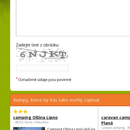
Zadejte text z obrázku:
*
Označené údaje jsou povinné
Kempy, které by Vás také mohly zajímat
camping Olšina Lipno
caravan camp
, 38223 Černá v Pošumaví
Planá
Caravan camping , 3
Camping Olšina Lipno leží na