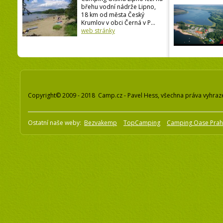
břehu vodní nádrže Lipno,
18 km od města Český
Krumlov v obci Černá v P...
web stránky
Copyright© 2009 - 2018 Camp.cz - Pavel Hess, všechna práva vyhraz
Ostatní naše weby:
Bezvakemp
TopCamping
Camping Oase Pra