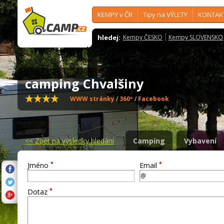
KEMPY v ČR
Tipy na VÝLETY
KONTAK
hledej:
Kempy ČESKO
Kempy SLOVENSKO
camping Chvalšiny
WWW stránky
/
360º
/
Facebook
<<
Zpět na výsledky hledání
Camping
Vybavení
*
*
Jméno
Email
*
Dotaz