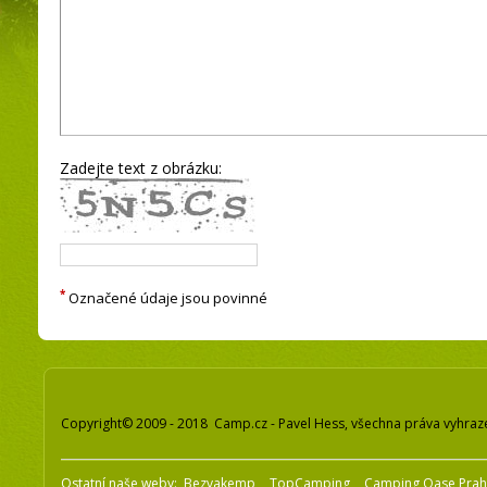
Zadejte text z obrázku:
*
Označené údaje jsou povinné
Copyright© 2009 - 2018 Camp.cz - Pavel Hess, všechna práva vyhraz
Ostatní naše weby:
Bezvakemp
TopCamping
Camping Oase Pra