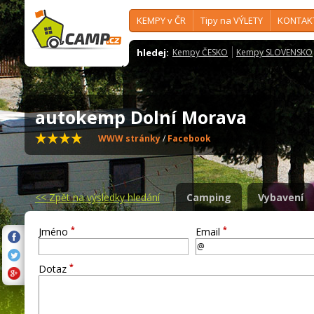
KEMPY v ČR
Tipy na VÝLETY
KONTAK
hledej:
Kempy ČESKO
Kempy SLOVENSKO
autokemp Dolní Morava
WWW stránky
/
Facebook
<<
Zpět na výsledky hledání
Camping
Vybavení
*
*
Jméno
Email
*
Dotaz