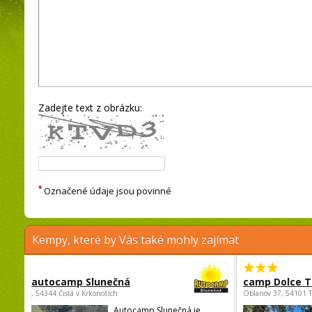
Zadejte text z obrázku:
*
Označené údaje jsou povinné
Kempy, které by Vás také mohly zajímat
autocamp Slunečná
camp Dolce T
, 54344 Čistá v Krkonoších
Oblanov 37, 54101 
Autocamp Slunečná je