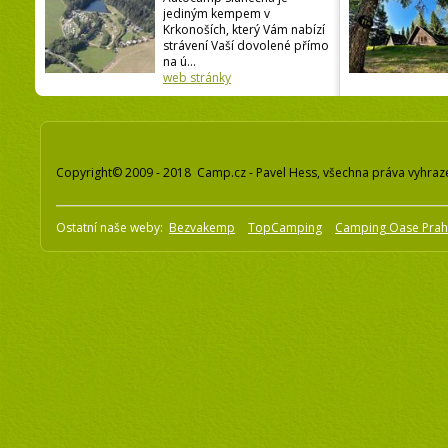
jediným kempem v
Krkonoších, který Vám nabízí
strávení Vaší dovolené přímo
na ú...
web stránky
Copyright© 2009 - 2018 Camp.cz - Pavel Hess, všechna práva vyhraz
Ostatní naše weby:
Bezvakemp
TopCamping
Camping Oase Pra