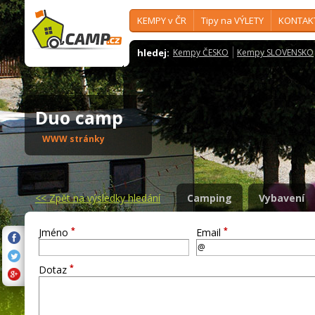
KEMPY v ČR
Tipy na VÝLETY
KONTAK
hledej:
Kempy ČESKO
Kempy SLOVENSKO
Duo camp
WWW stránky
<<
Zpět na výsledky hledání
Camping
Vybavení
*
*
Jméno
Email
*
Dotaz