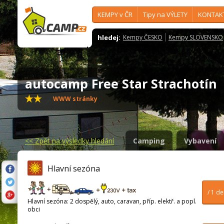
KEMPY v ČR
Tipy na VÝLETY
KONTAK
hledej:
Kempy ČESKO
Kempy SLOVENSKO
autocamp Free Star Strachotín
WWW stránky
<<
Zpět na výsledky hledání
Camping
Vybavení
Hlavní sezóna
/ 1 d
Hlavní sezóna: 2 dospělý, auto, caravan, příp. elektř. a popl.
obci