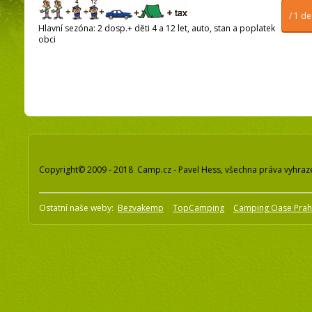
/ 1 d
Hlavní sezóna: 2 dosp.+ děti 4 a 12 let, auto, stan a poplatek
obci
Copyright© 2009 - 2018 Camp.cz - Pavel Hess, všechna práva vyhraz
Ostatní naše weby:
Bezvakemp
TopCamping
Camping Oase Pra