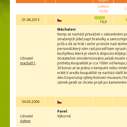
dojem
Celkem
C
10,00
01.08.2013
10,0
Máchalovi
Kemp se nachází převážně v zalesněném pro
smažených jídel,např.hranolky a samozřejm
prší) a dá se hrát i večer protože nad stol
personál,který vám rad poradí kam vyrazit 
kuchyňkou která je všem k dispozici.Kdybych 
Uživatel
dostatečně zmodernizováno,avšak musím naps
machal11
potřeby.Koupaliště je cca 100m od kempu,vod
30 korun ať se jedna o kempaře nebo místní
vrátit.V areálu koupaliště se nachází další
den.Doporučuji výlety:Koloveč-muzeum,Chu
zámek (jestli se chcete projít po kamenné
04.03.2006
Pavel
Uživatel
Výborné
Admin