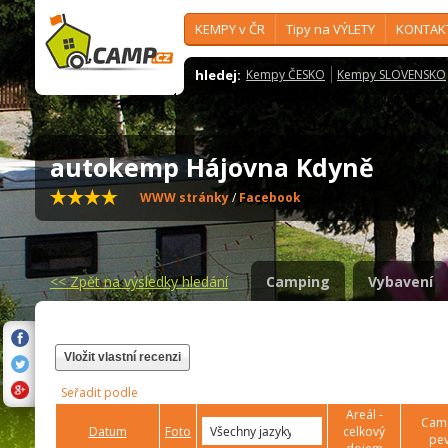
KEMPY v ČR
Tipy na VÝLETY
KONTAK
hledej:
Kempy ČESKO
Kempy SLOVENSKO
autokemp Hájovna Kdyně
WWW stránky
/
Facebook
<<
Zpět na výsledky hledání
Camping
Vybavení
Vložit vlastní recenzi
Seřadit podle
Areál -
Camp
Datum
Foto
celkový
pev