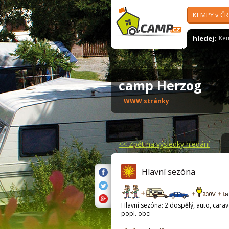
KEMPY v ČR
hledej:
Ke
camp Herzog
WWW stránky
<<
Zpět na výsledky hledání
Hlavní sezóna
Hlavní sezóna: 2 dospělý, auto, carava
popl. obci