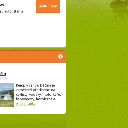
400
/ 1 den
t, auto, stan a
čín
02 Děčín
Kemp v centru Děčína je
zaměřený především na
cyklisty, vodáky, motorkáře,
karavanisty, horolezce a ...
web stránky