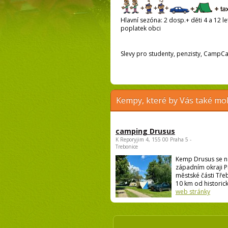
Hlavní sezóna: 2 dosp.+ děti 4 a 12 let
poplatek obci
Slevy pro studenty, penzisty, Camp
Kempy, které by Vás také moh
camping Drusus
K Reporyjim 4, 155 00 Praha 5 -
Trebonice
Kemp Drusus se n
západním okraji P
městské části Třeb
10 km od historick
web stránky