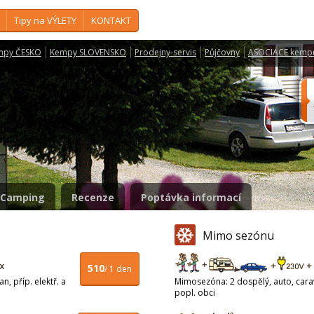
Tipy na VÝLETY
KONTAKT
mpy ČESKO
Kempy SLOVENSKO
Prodejny-servis
Půjčovny
ASOCIACE kemp
Camping
Recenze
Poptávka informací
Mimo sezónu
510
/ 1 den
n, příp. elektř. a
Mimosezóna: 2 dospělý, auto, carava
popl. obci