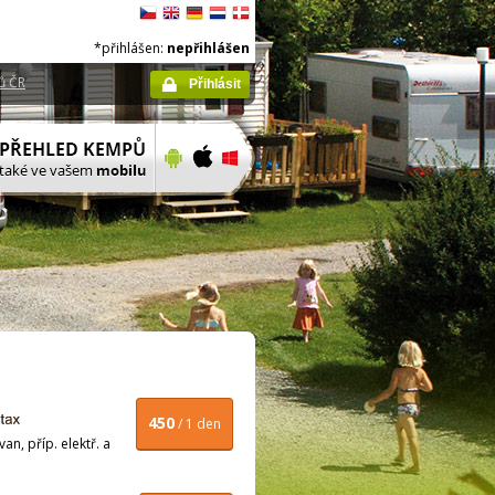
*přihlášen:
nepřihlášen
ů ČR
Přihlásit
450
/ 1 den
n, příp. elektř. a