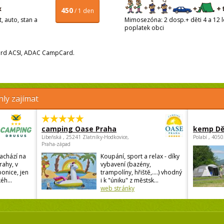
450
/ 1 den
, auto, stan a
Mimosezóna: 2 dosp.+ děti 4 a 12 le
poplatek obci
Card ACSI, ADAC CampCard.
ly zajímat
camping Oase Praha
kemp Dě
Libeňská , 25241 Zlatníky-Hodkovice,
Polabí , 405
Praha-západ
achází na
Koupání, sport a relax - díky
rahy, v
vybavení (bazény,
onice, jen
trampolíny, hřiště,....) vhodný
éh...
i k "úniku" z městsk...
web stránky