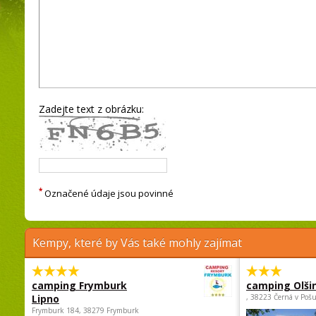
Zadejte text z obrázku:
*
Označené údaje jsou povinné
Kempy, které by Vás také mohly zajímat
camping Frymburk
camping Olši
Lipno
, 38223 Černá v Poš
Frymburk 184, 38279 Frymburk