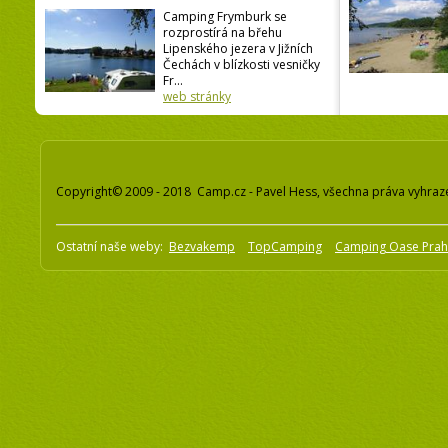
Camping Frymburk se
rozprostírá na břehu
Lipenského jezera v Jižních
Čechách v blízkosti vesničky
Fr...
web stránky
Copyright© 2009 - 2018 Camp.cz - Pavel Hess, všechna práva vyhraz
Ostatní naše weby:
Bezvakemp
TopCamping
Camping Oase Pra