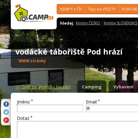
KEMPY v ČR
Tipy na VÝLETY
KONTAK
hledej:
Kempy ČESKO
Kempy SLOVENSKO
vodácké tábořiště Pod hrází
WWW stránky
<<
Zpět na výsledky hledání
Camping
Vybavení
*
*
Jméno
Email
*
Dotaz