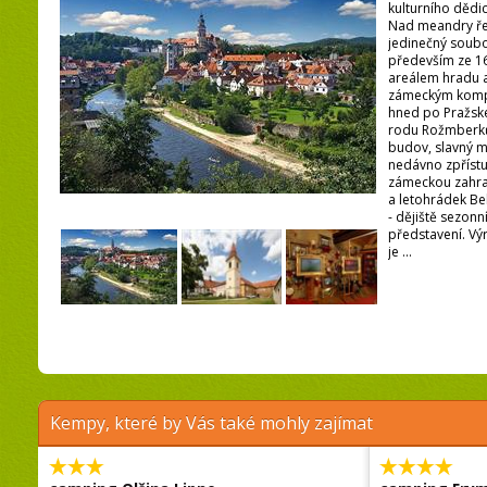
kulturního dědi
Nad meandry řek
jedinečný soubo
především ze 16.
areálem hradu 
zámeckým komp
hned po Pražské
rodu Rožmberků
budov, slavný ma
nedávno zpřístu
zámeckou zahra
a letohrádek Be
- dějiště sezonn
představení. V
je ...
Kempy, které by Vás také mohly zajímat