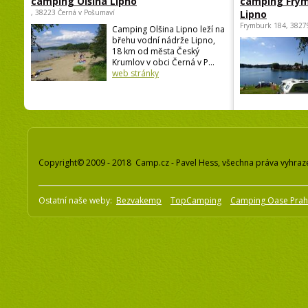
camping Olšina Lipno
camping Fry
, 38223 Černá v Pošumaví
Lipno
Frymburk 184, 3827
Camping Olšina Lipno leží na
břehu vodní nádrže Lipno,
18 km od města Český
Krumlov v obci Černá v P...
web stránky
Copyright© 2009 - 2018 Camp.cz - Pavel Hess, všechna práva vyhraz
Ostatní naše weby:
Bezvakemp
TopCamping
Camping Oase Pra