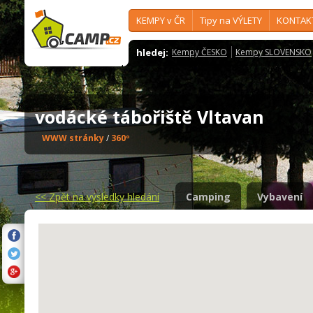
KEMPY v ČR
Tipy na VÝLETY
KONTAK
hledej:
Kempy ČESKO
Kempy SLOVENSKO
vodácké tábořiště Vltavan
WWW stránky
/
360º
<<
Zpět na výsledky hledání
Camping
Vybavení