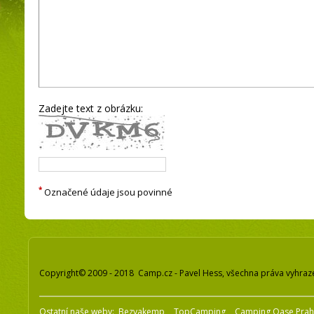
Zadejte text z obrázku:
*
Označené údaje jsou povinné
Copyright© 2009 - 2018 Camp.cz - Pavel Hess, všechna práva vyhraz
Ostatní naše weby:
Bezvakemp
TopCamping
Camping Oase Pra