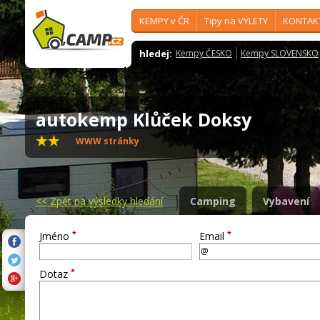
KEMPY v ČR
Tipy na VÝLETY
KONTAK
hledej:
Kempy ČESKO
Kempy SLOVENSKO
autokemp Klůček Doksy
WWW stránky
<<
Zpět na výsledky hledání
Camping
Vybavení
*
*
Jméno
Email
*
Dotaz