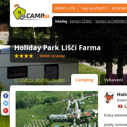
KEMPY v ČR
Tipy na VÝLETY
KONTAK
hledej:
Kempy ČESKO
Kempy SLOVENSKO
Holiday Park Liščí Farma
WWW stránky
<<
Zpět na výsledky hledání
Camping
Vybavení
Holi
Dolní 
Doba otevření
Jazyky, komun