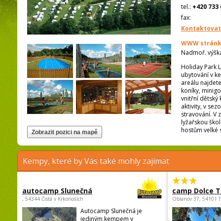
tel.:
+420 733 
fax:
Kontaktovat
WWW stránk
Nadmoř. výšk
Holiday Park L
ubytování v k
areálu najdete
koníky, minigo
vnitřní dětský
aktivity, v s
stravování. V
lyžařskou škol
hostům velké s
Kempy, které by Vás také mohly zajímat
autocamp Slunečná
camp Dolce T
, 54344 Čistá v Krkonoších
Oblanov 37, 54101 
Autocamp Slunečná je
jediným kempem v