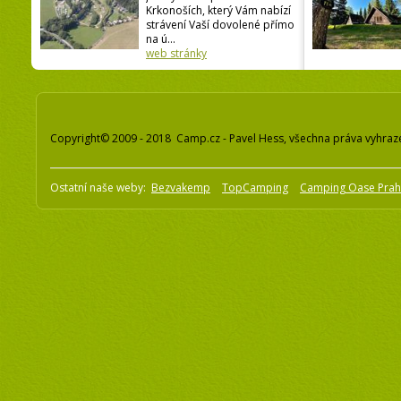
Krkonoších, který Vám nabízí
strávení Vaší dovolené přímo
na ú...
web stránky
Copyright© 2009 - 2018 Camp.cz - Pavel Hess, všechna práva vyhraz
Ostatní naše weby:
Bezvakemp
TopCamping
Camping Oase Pra