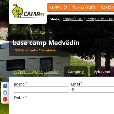
KEMPY v ČR
Tipy na VÝLETY
KONTAK
hledej:
Kempy ČESKO
Kempy SLOVENSKO
base camp Medvědín
WWW stránky
/
Facebook
<<
Zpět na výsledky hledání
Camping
Vybavení
*
*
Jméno
Email
*
Dotaz