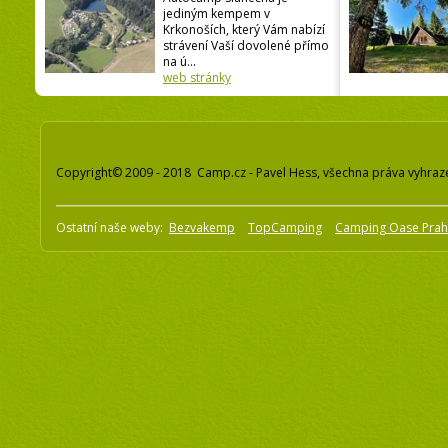
jediným kempem v
Krkonoších, který Vám nabízí
strávení Vaší dovolené přímo
na ú...
web stránky
Copyright© 2009 - 2018 Camp.cz - Pavel Hess, všechna práva vyhraz
Ostatní naše weby:
Bezvakemp
TopCamping
Camping Oase Pra