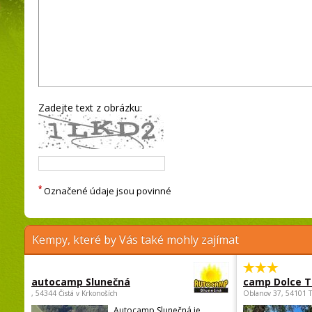
Zadejte text z obrázku:
*
Označené údaje jsou povinné
Kempy, které by Vás také mohly zajímat
autocamp Slunečná
camp Dolce T
, 54344 Čistá v Krkonoších
Oblanov 37, 54101 
Autocamp Slunečná je