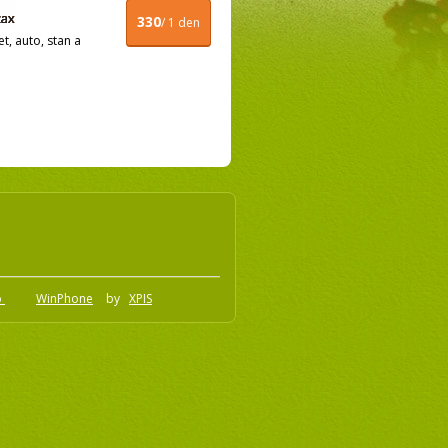
330
/ 1 den
t, auto, stan a
o
WinPhone
by
XPIS