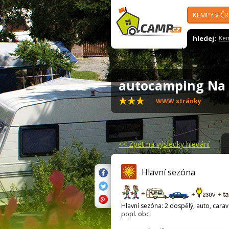
KEMPY v ČR
hledej:
Ke
autocamping Na
WWW stránky
<<
Zpět na výsledky hledání
Hlavní sezóna
Hlavní sezóna: 2 dospělý, auto, carava
popl. obci