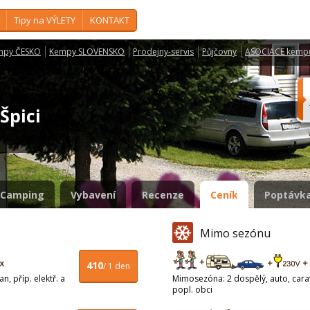
Tipy na VÝLETY
KONTAKT
mpy ČESKO
Kempy SLOVENSKO
Prodejny-servis
Půjčovny
ASOCIACE kemp
 Špici
Camping
Vybavení
Recenze
Ceník
Poptávka
Mimo sezónu
410
/ 1 den
n, příp. elektř. a
Mimosezóna: 2 dospělý, auto, carava
popl. obci