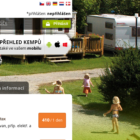
*přihlášen:
nepřihlášen
ů ČR
Přihlásit
 informací
410
/ 1 den
n, příp. elektř. a