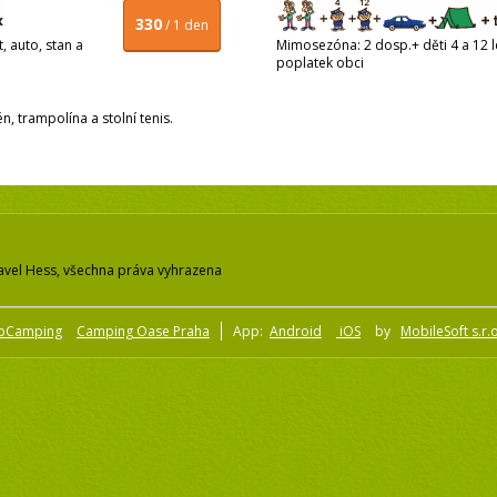
330
/ 1 den
, auto, stan a
Mimosezóna: 2 dosp.+ děti 4 a 12 le
poplatek obci
n, trampolína a stolní tenis.
avel Hess, všechna práva vyhrazena
pCamping
Camping Oase Praha
App:
Android
iOS
by
MobileSoft s.r.