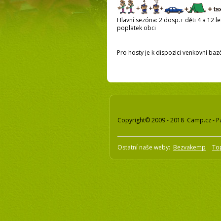
Hlavní sezóna: 2 dosp.+ děti 4 a 12 let
poplatek obci
Pro hosty je k dispozici venkovní bazé
Copyright© 2009 - 2018 Camp.cz - P
Ostatní naše weby:
Bezvakemp
To