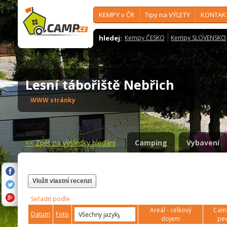
KEMPY v ČR
Tipy na VÝLETY
KONTAK
hledej:
Kempy ČESKO
Kempy SLOVENSKO
Lesní tábořiště Nebřich
WWW stránky
<<
Zpět na výsledky hledání
Camping
Vybavení
Vložit vlastní recenzi
Seřadit podle
Areál - celkový
Camp
Datum
Foto
dojem
pev