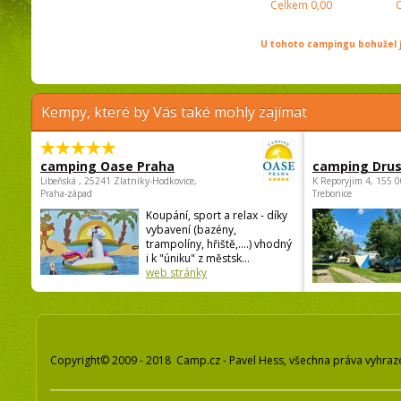
Celkem
0,00
U tohoto campingu bohužel j
Kempy, které by Vás také mohly zajímat
camping Oase Praha
camping Dru
Libeňská , 25241 Zlatníky-Hodkovice,
K Reporyjim 4, 155 0
Praha-západ
Trebonice
Koupání, sport a relax - díky
vybavení (bazény,
trampolíny, hřiště,....) vhodný
i k "úniku" z městsk...
web stránky
Copyright© 2009 - 2018 Camp.cz - Pavel Hess, všechna práva vyhraz