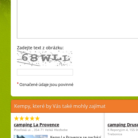
Zadejte text z obrázku:
*
Označené údaje jsou povinné
Kempy, které by Vás také mohly zajímat
camping La Provence
camping Drus
Plzeňská ul. , 354 71 Velká Hleďsebe
K Reporyjim 4, 155 0
Trebonice
Kemp La Provence se nachází