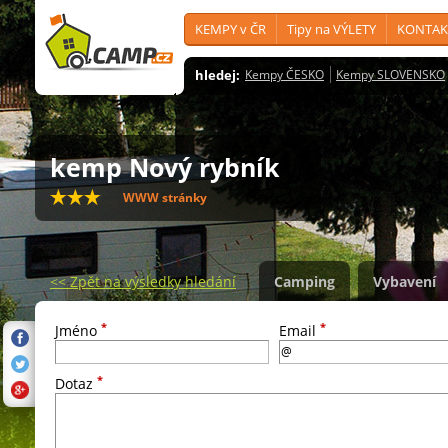
KEMPY v ČR
Tipy na VÝLETY
KONTAK
hledej:
Kempy ČESKO
Kempy SLOVENSKO
kemp Nový rybník
WWW stránky
<<
Zpět na výsledky hledání
Camping
Vybavení
*
*
Jméno
Email
*
Dotaz