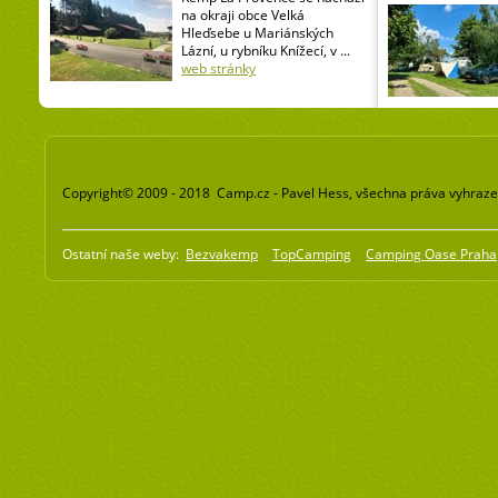
na okraji obce Velká
Hleďsebe u Mariánských
Lázní, u rybníku Knížecí, v ...
web stránky
Copyright© 2009 - 2018 Camp.cz - Pavel Hess, všechna práva vyhraz
Ostatní naše weby:
Bezvakemp
TopCamping
Camping Oase Praha