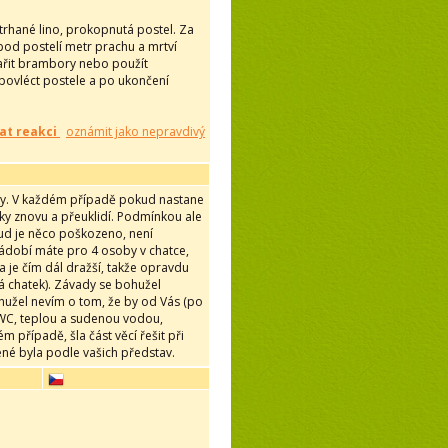
otrhané lino, prokopnutá postel. Za
 pod postelí metr prachu a mrtví
uvařit brambory nebo použít
e povléct postele a po ukončení
at reakci
oznámit jako nepravdivý
 kdy. V každém případě pokud nastane
čky znovu a přeuklidí. Podmínkou ale
kud je něco poškozeno, není
nádobí máte pro 4 osoby v chatce,
da je čím dál dražší, takže opravdu
ká chatek). Závady se bohužel
hužel nevím o tom, že by od Vás (po
s WC, teplou a sudenou vodou,
m případě, šla část věcí řešit při
ené byla podle vašich představ.