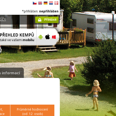
*přihlášen:
nepřihlášen
ů ČR
Přihlásit
 informací
t,
Průměrné hodnocení
ace
(od
12
osob)