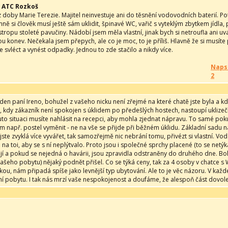
 ATC Rozkoš
z doby Marie Terezie. Majitel neinvestuje ani do těsnění vodovodních baterií. P
ně si člověk musí ještě sám uklidit, špinavé WC, vařič s vyteklým zbytkem jídla,
stropu stoleté pavučiny. Nádobí jsem měla vlastní, jinak bych si netroufla ani 
u konev. Nečekala jsem přepych, ale co je moc, to je příliš. Hlavně že si musít
 svléct a vynést odpadky. Jednou to zde stačilo a nikdy více.
Naps
2
den paní Ireno, bohužel z vašeho nicku není zřejmé na které chatě jste byla a
e, kdy zákazník není spokojen s úklidem po předešlých hostech, nastoupí uklize
 tuto situaci musíte nahlásit na recepci, aby mohla zjednat nápravu. To samé po
m např. postel vyměnit - ne na vše se přijde při běžném úklidu. Základní sadu 
ste zvyklá více vyvářet, tak samozřejmě nic nebrání tomu, přivézt si vlastní. Vo
a toi, aby se s ní neplýtvalo. Proto jsou i společné sprchy placené (to se netý
ují a pokud se nejedná o havárii, jsou zpravidla odstraněny do druhého dne. Bo
ašeho pobytu) nějaký podnět přišel. Co se týká ceny, tak za 4 osoby v chatce 
ou, nám připadá spíše jako levnější typ ubytování. Ale to je věc názoru. V každé
ní pobytu. I tak nás mrzí vaše nespokojenost a doufáme, že alespoň část dovol