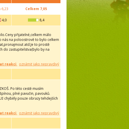
m
6,23
Celkem
7,05
4,0
8,4
ilo.Ceny přijatelné,celkem málo
pro nás na poloostrově to bylo celkem
at,pronajmout atd.Je to prostě
h do zastupitelstva(bylo by na
at reakci
oznámit jako nepravdivý
OZKOŠ. Po této cestě musím
 špínou, plné pavučin, pavouků.
. Už chyběly pouze obrazy tehdejších
at reakci
oznámit jako nepravdivý