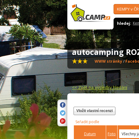
KEMPY v ČR
hledej:
Ke
autocamping R
WWW stránky
/
Faceb
<<
Zpět na výsledky hledání
Vložit vlastní recenzi
Seřadit podle
Datum
Foto