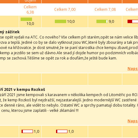
dojem
Celkem
Celkem
7,00
Celkem
7,08
Celke
6,38
10,0
9,0
10,0
ný zážitek
se opět vydali na ATC. Co nového? Vše celkem při starém,opět se nám velice líb
ezva a teplá. Jediné co by se dalo vytknout jsou WC,které byly zbourány a tak 
ové na křižovatce. Je dost smutné,že se paní starostka chce kempu zbavit,prod
 kemp a jezdilo se sem už dávno.Ale snad jí dojde humor po podzimních volbác
 kemp se zachová.Těšíme se opět za rok a doufám,že ještě bude kam.
Naps
áří 2021 v kempu Rozkoš
 září 2021 jsme kempovali s karavanem v několika kempech od Litoměřic po R
, že kemp Rozkoš byl nejdražší, nejzastaralejší. Jedno modernější WC zastřené
ice denně ráno, ale vidět to nebylo. Ostatní WC a sprchy pamatují dobu totality
 cenu, kterou jsme zaplatili - velké zklamání !!!
Naps
1,0
1,0