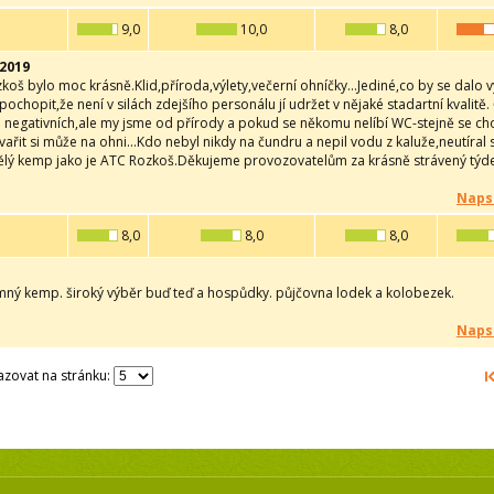
9,0
10,0
8,0
2019
oš bylo moc krásně.Klid,příroda,výlety,večerní ohníčky...Jediné,co by se dalo v
chopit,že není v silách zdejšího personálu jí udržet v nějaké stadartní kvalitě. 
negativních,ale my jsme od přírody a pokud se někomu nelíbí WC-stejně se chodí
ařit si může na ohni...Kdo nebyl nikdy na čundru a nepil vodu z kaluže,neutír
ělý kemp jako je ATC Rozkoš.Děkujeme provozovatelům za krásně strávený týden
Naps
8,0
8,0
8,0
emný kemp. široký výběr buď teď a hospůdky. půjčovna lodek a kolobezek.
Naps
zovat na stránku: