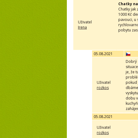
Chatky na
Chatky jak 
1000 Kč den
pavouci, u 
Uživatel
rychlovarno
Irena
pobytu zase
05.08.2021
Dobrý 
situac
je, že
problé
Uživatel
pokud j
rozkos
dbáme n
vyskyt
dobu v
kuchyňk
zaháje
05.08.2021
Uživatel
rozkos