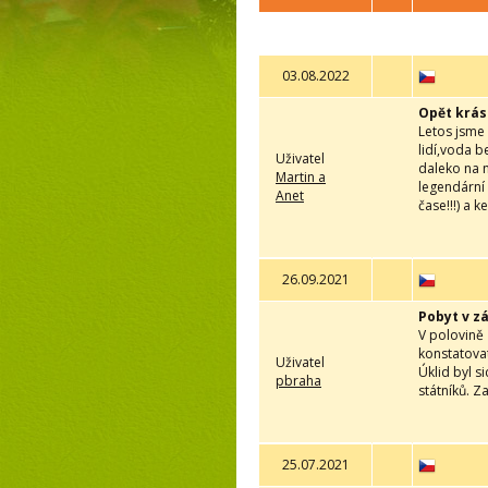
03.08.2022
Opět krás
Letos jsme 
lidí,voda b
Uživatel
daleko na n
Martin a
legendární
Anet
čase!!!) a
26.09.2021
Pobyt v z
V polovině
konstatovat
Uživatel
Úklid byl s
pbraha
státníků. Za
25.07.2021