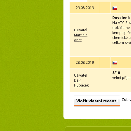
29.08.2019
Dovolená 
Na ATC Rozk
dokážeme po
Uživatel
kemp,spíše 
Martin a
chemické,uv
Anet
celkem skv
28.08.2019
8/10
Uživatel
velmi příj
DaP
Hubáček
Zobra
Vložit vlastní recenzi