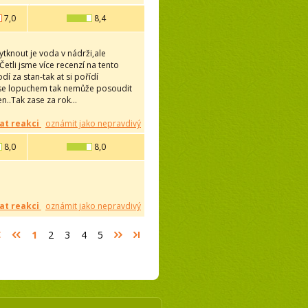
7,0
8,4
ytknout je voda v nádrži,ale
Četli jsme více recenzí na tento
 za stan-tak at si pořídí
al se lopuchem tak nemůže posoudit
..Tak zase za rok...
at reakci
oznámit jako nepravdivý
8,0
8,0
at reakci
oznámit jako nepravdivý
1
2
3
4
5