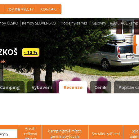
Tipy na VÝLETY
KONTAKT
mpy ČESKO
Kempy SLOVENSKO
Prodejny-servis
Půjčovny
ASOCIACE kemp
OZKOŠ
- 10 %
ook
Camping
Vybavení
Recenze
Ceník
Poptávka
Areál -
Campingové místo,
Spor
celkový
Sociální zařízení
pevné ubytování
anim