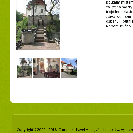
poutním místem.
zajištěna mosty
trojdílnou klasi
zdivo, sklepení
džbánu. Poutní k
Nepomuckého.
Copyright© 2009 - 2018 Camp.cz - Pavel Hess, všechna práva vyhraz