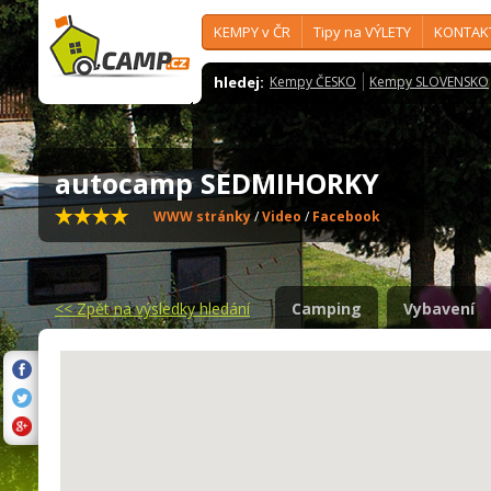
KEMPY v ČR
Tipy na VÝLETY
KONTAK
hledej:
Kempy ČESKO
Kempy SLOVENSKO
autocamp SEDMIHORKY
WWW stránky
/
Video
/
Facebook
<<
Zpět na výsledky hledání
Camping
Vybavení