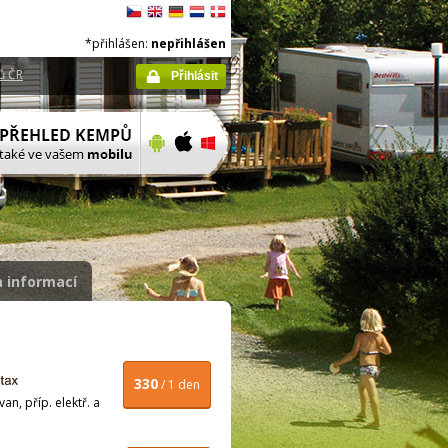
*přihlášen:
nepřihlášen
ů ČR
Přihlásit
 informací
330
/ 1 den
n, příp. elektř. a