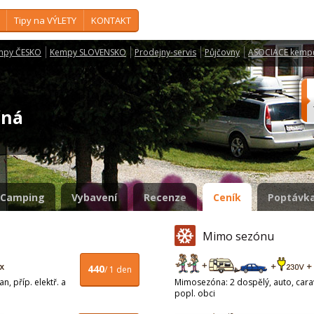
Tipy na VÝLETY
KONTAKT
mpy ČESKO
Kempy SLOVENSKO
Prodejny-servis
Půjčovny
ASOCIACE kemp
ečná
Camping
Vybavení
Recenze
Ceník
Poptávka
Mimo sezónu
440
/ 1 den
n, příp. elektř. a
Mimosezóna: 2 dospělý, auto, carava
popl. obci