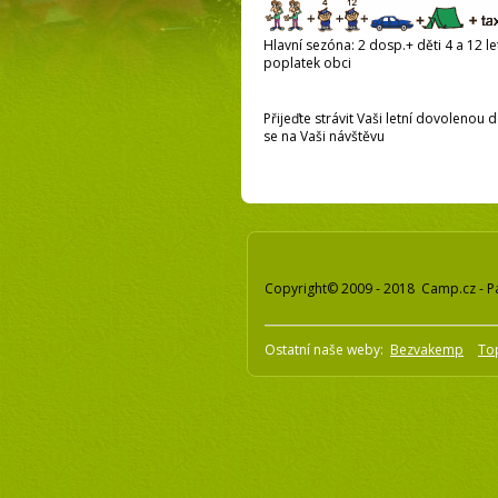
Hlavní sezóna: 2 dosp.+ děti 4 a 12 let
poplatek obci
Přijeďte strávit Vaši letní dovolenou
se na Vaši návštěvu
Copyright© 2009 - 2018 Camp.cz - P
Ostatní naše weby:
Bezvakemp
To