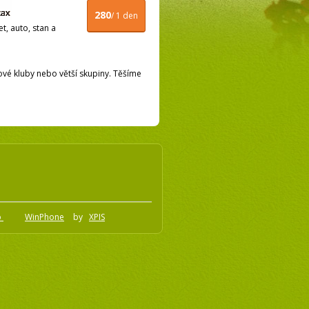
280
/ 1 den
t, auto, stan a
nové kluby nebo větší skupiny. Těšíme
o
WinPhone
by
XPIS