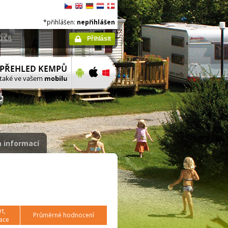
*přihlášen:
nepřihlášen
ů ČR
Přihlásit
 informací
t,
Průměrné hodnocení
ace