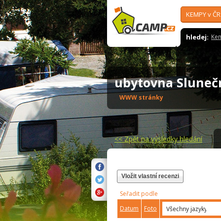
KEMPY v ČR
hledej:
Ke
ubytovna Slune
WWW stránky
<<
Zpět na výsledky hledání
Vložit vlastní recenzi
Seřadit podle
Datum
Foto