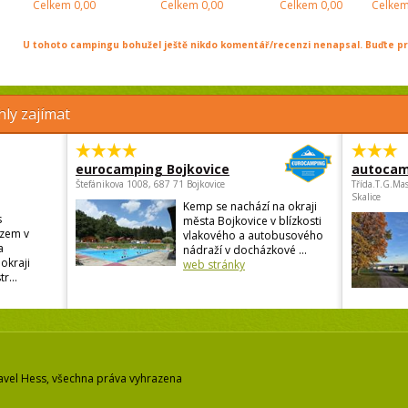
Celkem
0,00
Celkem
0,00
Celkem
0,00
Celke
U tohoto campingu bohužel ještě nikdo komentář/recenzi nenapsal. Buďte prv
ly zajímat
eurocamping Bojkovice
autocam
Štefánikova 1008, 687 71 Bojkovice
Třída.T.G.Ma
Skalice
Kemp se nachází na okraji
s
města Bojkovice v blízkosti
zem v
vlakového a autobusového
a
nádraží v docházkové ...
okraji
web stránky
r...
avel Hess, všechna práva vyhrazena