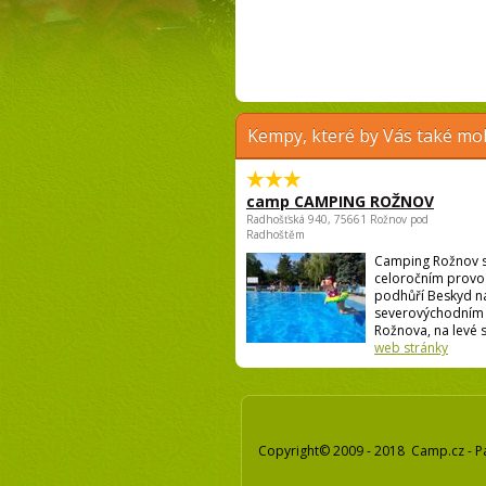
Kempy, které by Vás také moh
camp CAMPING ROŽNOV
Radhošťská 940, 75661 Rožnov pod
Radhoštěm
Camping Rožnov 
celoročním provo
podhůří Beskyd n
severovýchodním 
Rožnova, na levé st
web stránky
Copyright© 2009 - 2018 Camp.cz - P