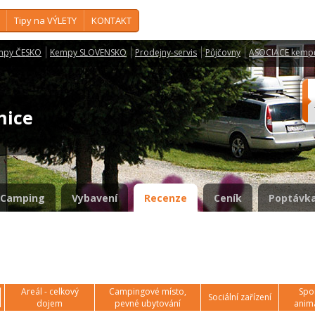
Tipy na VÝLETY
KONTAKT
mpy ČESKO
Kempy SLOVENSKO
Prodejny-servis
Půjčovny
ASOCIACE kemp
čnice
Camping
Vybavení
Recenze
Ceník
Poptávka
Areál - celkový
Campingové místo,
Spor
Sociální zařízení
dojem
pevné ubytování
anim