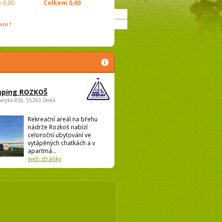
m
0,00
Celkem
0,00
ní !
ping ROZKOŠ
saryka 836, 55203 Česká
Rekreační areál na břehu
nádrže Rozkoš nabízí
celoroční ubytování ve
vytápěných chatkách a v
apartmá...
web stránky