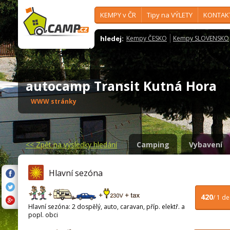
KEMPY v ČR
Tipy na VÝLETY
KONTAK
hledej:
Kempy ČESKO
Kempy SLOVENSKO
autocamp Transit Kutná Hora
WWW stránky
<<
Zpět na výsledky hledání
Camping
Vybavení
Hlavní sezóna
420
/ 1 d
Hlavní sezóna: 2 dospělý, auto, caravan, příp. elektř. a
popl. obci