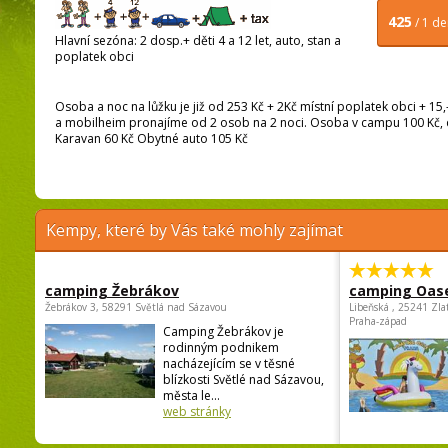
425
/ 1 d
Hlavní sezóna: 2 dosp.+ děti 4 a 12 let, auto, stan a
poplatek obci
Osoba a noc na lůžku je již od 253 Kč + 2Kč místní poplatek obci + 15,
a mobilheim pronajíme od 2 osob na 2 noci. Osoba v campu 100 Kč, dít
Karavan 60 Kč Obytné auto 105 Kč
Kempy, které by Vás také mohly zajímat
camping Žebrákov
camping Oas
Žebrákov 3, 58291 Světlá nad Sázavou
Libeňská , 25241 Zla
Praha-západ
Camping Žebrákov je
rodinným podnikem
nacházejícím se v těsné
blízkosti Světlé nad Sázavou,
města le...
web stránky