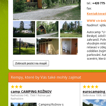
tel.:
+420 775 
fax:
Kontaktovat
WWW stránk
Nadmoř. výšk
Autocamp "U v
Beskyd, údolí
zahraničí. Poh
vhodným místem
relaxaci v zde
oddělen živým 
parkování. Au
scenérii, kter
Kempy, které by Vás také mohly zajímat
camp CAMPING ROŽNOV
eurocamping 
Radhošťská 940, 75661 Rožnov pod
Štefánikova 1008, 68
Radhoštěm
Camping Rožnov s