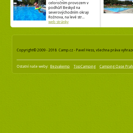
celoročním provozem v
podhůří Beskyd na
severovýchodním okraji
Rožnova, na levé str...
web stránky
Copyright© 2009 - 2018 Camp.cz - Pavel Hess, všechna práva vyhraz
Ostatní naše weby:
Bezvakemp
TopCamping
Camping Oase Pra