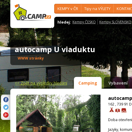
KEMPY v ČR
Tipy na VÝLETY
KONTAK
hledej:
Kempy ČESKO
Kempy SLOVENSKO
autocamp U viaduktu
WWW stránky
<<
Zpět na výsledky hledání
Camping
Vybavení
autocamp
162 , 739 91 
Doba otevření
Jazyky, komun