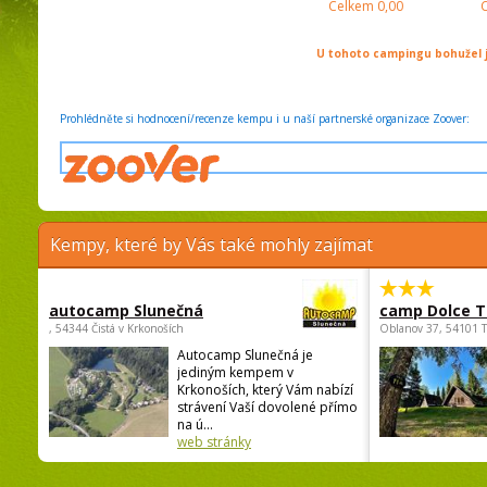
Celkem
0,00
U tohoto campingu bohužel j
Prohlédněte si hodnocení/recenze kempu i u naší partnerské organizace Zoover:
Kempy, které by Vás také mohly zajímat
autocamp Slunečná
camp Dolce T
, 54344 Čistá v Krkonoších
Oblanov 37, 54101 
Autocamp Slunečná je
jediným kempem v
Krkonoších, který Vám nabízí
strávení Vaší dovolené přímo
na ú...
web stránky