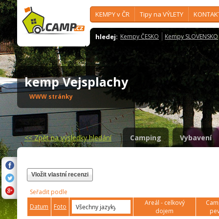
KEMPY v ČR
Tipy na VÝLETY
KONTAK
hledej:
Kempy ČESKO
Kempy SLOVENSKO
kemp Vejsplachy
WWW stránky
<<
Zpět na výsledky hledání
Camping
Vybavení
Vložit vlastní recenzi
Seřadit podle
Areál - celkový
Camp
Datum
Foto
dojem
pev