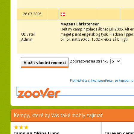
26.07.2005
Mogens Christensen
Helt ny campingplads åbnet juli 2005. Alt e
Uživatel
meget pænt engelsk og tysk. Pladsen ligger li
Admin
bil. pr. nat 590K`c (150Dkr-ikke så billigt)
Zobrazovat na stránku:
Vložit vlastní recenzi
Prohlédněte si hodnocení/recenze kempu i u 
Kempy, které by Vás také mohly zajímat
camping Olšina Lipno
caravan camp