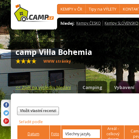
KEMPY v ČR
Tipy na VÝLETY
KONTAK
hledej:
Kempy ČESKO
Kempy SLOVENSKO
camp Villa Bohemia
WWW stránky
<<
Zpět na výsledky hledání
Camping
Vybavení
Vložit vlastní recenzi
Seřadit podle
Areál -
Camp
Datum
Foto
celkový
pev