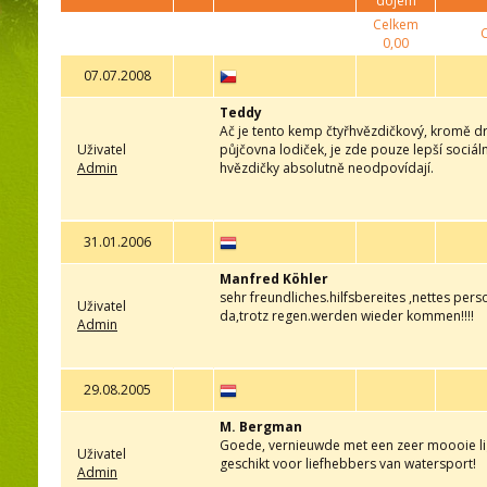
dojem
Celkem
0,00
07.07.2008
Teddy
Ač je tento kemp čtyřhvězdičkový, kromě dr
Uživatel
půjčovna lodiček, je zde pouze lepší sociální
Admin
hvězdičky absolutně neodpovídají.
31.01.2006
Manfred Köhler
sehr freundliches.hilfsbereites ,nettes p
Uživatel
da,trotz regen.werden wieder kommen!!!!
Admin
29.08.2005
M. Bergman
Goede, vernieuwde met een zeer moooie lig
Uživatel
geschikt voor liefhebbers van watersport!
Admin