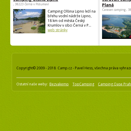
, 38223 Černá v Pošumaví
Planá
Caravan camping , 3
Camping Olšina Lipno leží na
břehu vodní nádrže Lipno,
18 km od města Český
Krumlov v obci Černá v P...
web stránky
Copyright© 2009 - 2018 Camp.cz - Pavel Hess, všechna práva vyhraz
Ostatní naše weby:
Bezvakemp
TopCamping
Camping Oase Pra