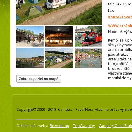
tel.:
+420 602 
fax:
Kontaktovat
WWW stránk
Nadmoř. výšk
Kemp leží upr
škály ubytován
areálu probí
jsou atraktivn
areálu také n
fotografii. V 
brouzdalištěm
vlastním stan
mobilní domy 
Copyright© 2009 - 2018 Camp.cz - Pavel Hess, všechna práva vyhraz
Ostatní naše weby:
Bezvakemp
TopCamping
Camping Oase Pra