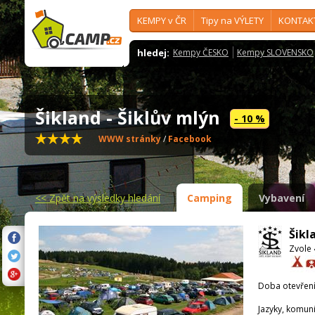
KEMPY v ČR
Tipy na VÝLETY
KONTAK
hledej:
Kempy ČESKO
Kempy SLOVENSKO
Šikland - Šiklův mlýn
- 10 %
WWW stránky
/
Facebook
<<
Zpět na výsledky hledání
Camping
Vybavení
Šikl
Zvole 
Doba otevření
Jazyky, komun