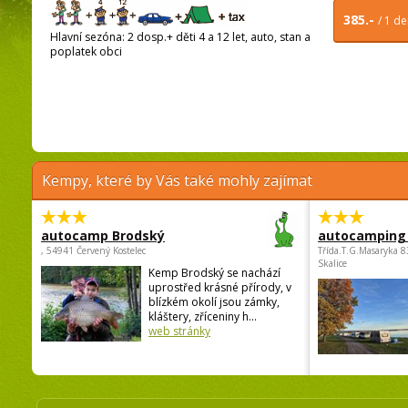
385.-
/ 1 d
Hlavní sezóna: 2 dosp.+ děti 4 a 12 let, auto, stan a
poplatek obci
Kempy, které by Vás také mohly zajímat
autocamp Brodský
autocamping
, 54941 Červený Kostelec
Třída.T.G.Masaryka 
Skalice
Kemp Brodský se nachází
uprostřed krásné přírody, v
blízkém okolí jsou zámky,
kláštery, zříceniny h...
web stránky