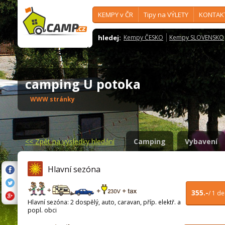
KEMPY v ČR
Tipy na VÝLETY
KONTAK
hledej:
Kempy ČESKO
Kempy SLOVENSKO
camping U potoka
WWW stránky
<<
Zpět na výsledky hledání
Camping
Vybavení
Hlavní sezóna
355.-
/ 1 d
Hlavní sezóna: 2 dospělý, auto, caravan, příp. elektř. a
popl. obci