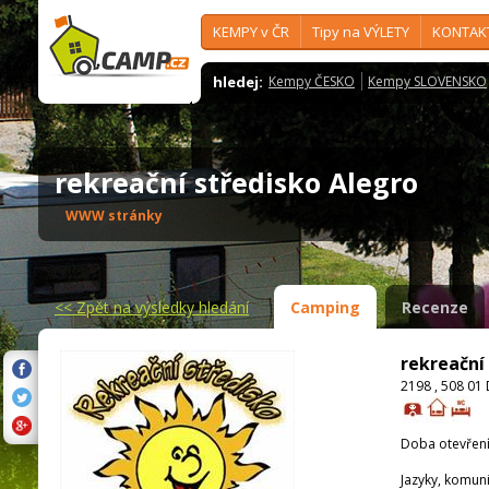
KEMPY v ČR
Tipy na VÝLETY
KONTAK
hledej:
Kempy ČESKO
Kempy SLOVENSKO
rekreační středisko Alegro
WWW stránky
<<
Zpět na výsledky hledání
Camping
Recenze
rekreační
2198 , 508 01
Doba otevření
Jazyky, komun