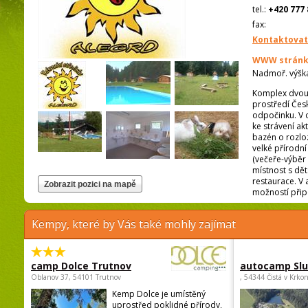
tel.:
+420 777 
fax:
Kontaktovat
WWW stránk
Nadmoř. výšk
Komplex dvoul
prostředí Česk
odpočinku. V o
ke strávení ak
bazén o rozloz
velké přírodní
(večeře-výběr 
místnost s dět
restaurace. V 
možností přip
Kempy, které by Vás také mohly zajímat
camp Dolce Trutnov
autocamp Sl
Oblanov 37, 54101 Trutnov
, 54344 Čistá v Krko
Kemp Dolce je umístěný
uprostřed poklidné přírody,