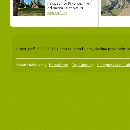
na úpatí hor Krkonoš, 4 km
od města Trutnova. N...
web stránky
Copyright© 2009 - 2018 Camp.cz - Pavel Hess, všechna práva vyhraz
Ostatní naše weby:
Bezvakemp
TopCamping
Camping Oase Pra