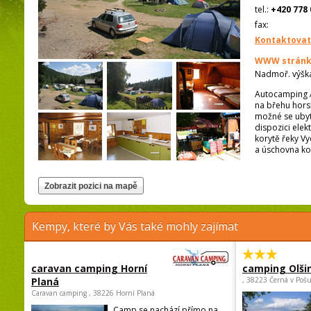
tel.:
+420 778 
fax:
Kontaktovat
WWW stránk
Nadmoř. výšk
Autocamping A
na břehu horsk
možné se ubyto
dispozici ele
korytě řeky Vy
a úschovna ko
Kempy, které by Vás také mohly zajímat
caravan camping Horní
camping Olši
Planá
, 38223 Černá v Poš
Caravan camping , 38226 Horní Planá
Camp se nachází přímo na