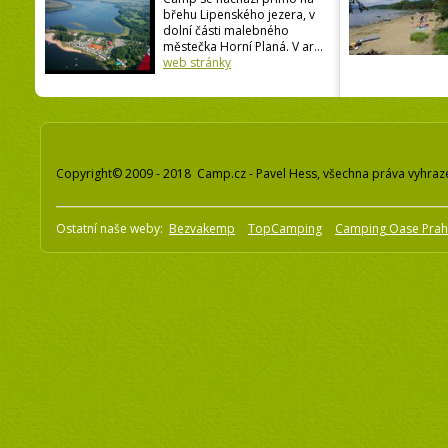
břehu Lipenského jezera, v
dolní části malebného
městečka Horní Planá. V ar...
web stránky
Copyright© 2009 - 2018 Camp.cz - Pavel Hess, všechna práva vyhraz
Ostatní naše weby:
Bezvakemp
TopCamping
Camping Oase Pra