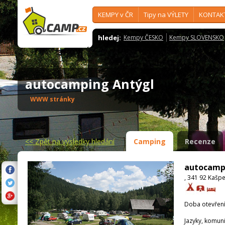
KEMPY v ČR
Tipy na VÝLETY
KONTAK
hledej:
Kempy ČESKO
Kempy SLOVENSKO
autocamping Antýgl
WWW stránky
<<
Zpět na výsledky hledání
Camping
Recenze
autocamp
, 341 92 Kašp
Doba otevření
Jazyky, komun