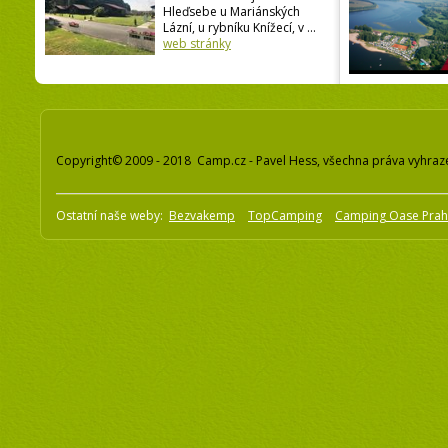
Hleďsebe u Mariánských
Lázní, u rybníku Knížecí, v ...
web stránky
Copyright© 2009 - 2018 Camp.cz - Pavel Hess, všechna práva vyhraz
Ostatní naše weby:
Bezvakemp
TopCamping
Camping Oase Pra