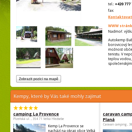
tel.:
+420 777 
fax:
Kontaktovat
WWW stránk
Nadmoř. výšk
Autokemp Baby
borovicový le
možnost občers
tenistu. V nep
teplou vodou, 
společenskými 
Kempy, které by Vás také mohly zajímat
camping La Provence
caravan camp
Plzeňská ul. , 354 71 Velká Hleďsebe
Planá
Caravan camping , 3
Kemp La Provence se
nachází na okraji obce Velká