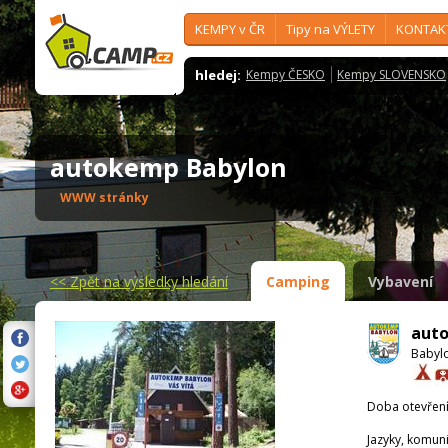
KEMPY v ČR
Tipy na VÝLETY
KONTAK
hledej:
Kempy ČESKO
Kempy SLOVENSKO
autokemp Babylon
WWW stránky
<<
Zpět na výsledky hledání
Camping
Vybavení
aut
Babylo
Doba otevření
Jazyky, komun