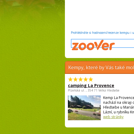
Prohlédněte si hodnocení/recenze kempu i u 
Kempy, které by Vás také moh
camping La Provence
Plzeňská ul. , 354 71 Velká Hleďsebe
Kemp La Provence
nachází na okraji 
Hleďsebe u Mariá
Lázní, u rybníku Kní
web stránky