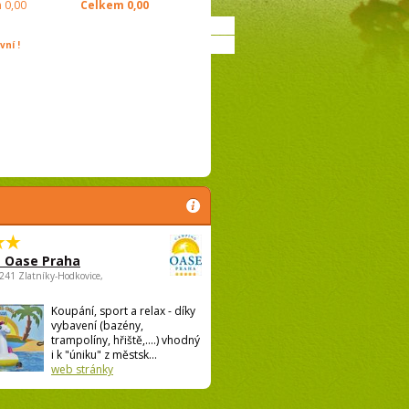
m
0,00
Celkem
0,00
ní !
 Oase Praha
5241 Zlatníky-Hodkovice,
Koupání, sport a relax - díky
vybavení (bazény,
trampolíny, hřiště,....) vhodný
i k "úniku" z městsk...
web stránky