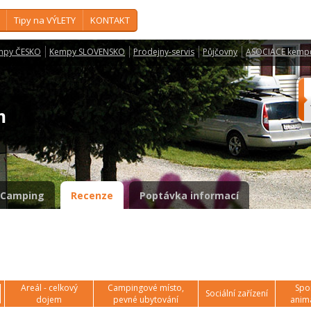
Tipy na VÝLETY
KONTAKT
mpy ČESKO
Kempy SLOVENSKO
Prodejny-servis
Půjčovny
ASOCIACE kemp
ém
Camping
Recenze
Poptávka informací
Areál - celkový
Campingové místo,
Spor
Sociální zařízení
dojem
pevné ubytování
anim