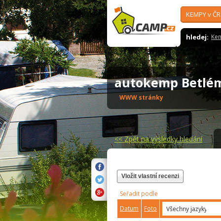
KEMPY v ČR
hledej:
Ke
autokemp Betl
WWW stránky
<<
Zpět na výsledky hledání
Vložit vlastní recenzi
Seřadit podle
Datum
Foto