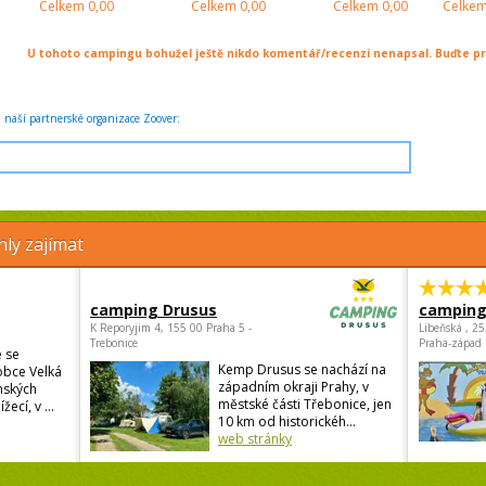
Celkem
0,00
Celkem
0,00
Celkem
0,00
Celke
U tohoto campingu bohužel ještě nikdo komentář/recenzi nenapsal. Buďte prv
naší partnerské organizace Zoover:
ly zajímat
camping Drusus
camping
K Reporyjim 4, 155 00 Praha 5 -
Libeňská , 2
Trebonice
Praha-západ
 se
Kemp Drusus se nachází na
obce Velká
západním okraji Prahy, v
nských
městské části Třebonice, jen
žecí, v ...
10 km od historickéh...
web stránky