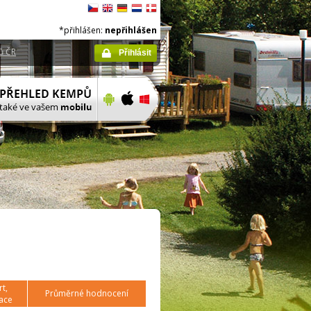
*přihlášen:
nepřihlášen
ů ČR
Přihlásit
t,
Průměrné hodnocení
ace