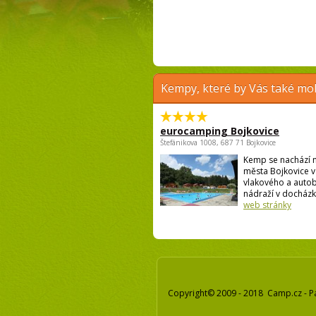
Kempy, které by Vás také moh
eurocamping Bojkovice
Štefánikova 1008, 687 71 Bojkovice
Kemp se nachází n
města Bojkovice v 
vlakového a auto
nádraží v docházko
web stránky
Copyright© 2009 - 2018 Camp.cz - P