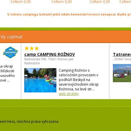
Celkem
0,00
Celkem
0,00
Celkem
0,00
Celke
U tohoto campingu bohužel ještě nikdo komentář/recenzi nenapsal. Buďte prv
ly zajímat
camp CAMPING ROŽNOV
Tatrane
Radhošťská 940, 75661 Rožnov pod
, 05960 Tatr
Radhoštěm
a okraji
Camping Rožnov s
blízkosti
celoročním provozem v
busového
podhůří Beskyd na
vé ...
severovýchodním okraji
Rožnova, na levé str...
web stránky
avel Hess, všechna práva vyhrazena