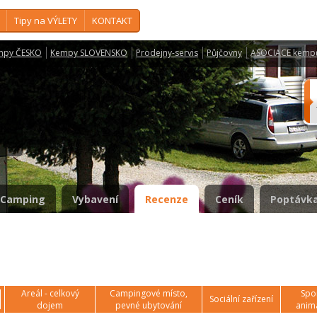
Tipy na VÝLETY
KONTAKT
mpy ČESKO
Kempy SLOVENSKO
Prodejny-servis
Půjčovny
ASOCIACE kemp
e
Camping
Vybavení
Recenze
Ceník
Poptávka
Areál - celkový
Campingové místo,
Spor
Sociální zařízení
dojem
pevné ubytování
anim