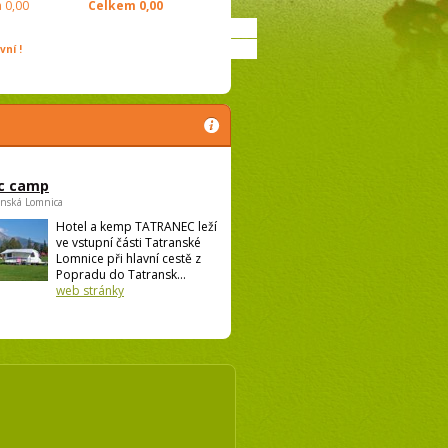
m
0,00
Celkem
0,00
ní !
c camp
anská Lomnica
Hotel a kemp TATRANEC leží
ve vstupní části Tatranské
Lomnice při hlavní cestě z
Popradu do Tatransk...
web stránky