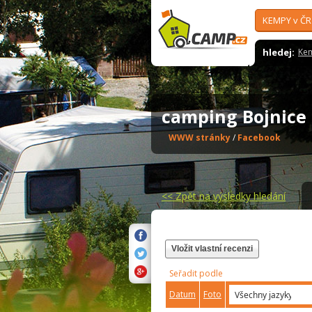
KEMPY v ČR
hledej:
Ke
camping Bojnic
WWW stránky
/
Facebook
<<
Zpět na výsledky hledání
Vložit vlastní recenzi
Seřadit podle
Datum
Foto