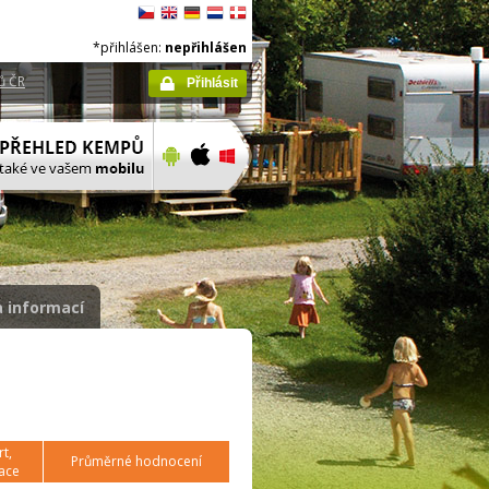
*přihlášen:
nepřihlášen
ů ČR
Přihlásit
 informací
t,
Průměrné hodnocení
ace