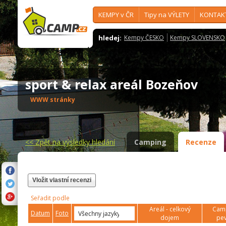
KEMPY v ČR
Tipy na VÝLETY
KONTAK
hledej:
Kempy ČESKO
Kempy SLOVENSKO
sport & relax areál Bozeňov
WWW stránky
<<
Zpět na výsledky hledání
Camping
Recenze
Vložit vlastní recenzi
Seřadit podle
Areál - celkový
Camp
Datum
Foto
dojem
pev