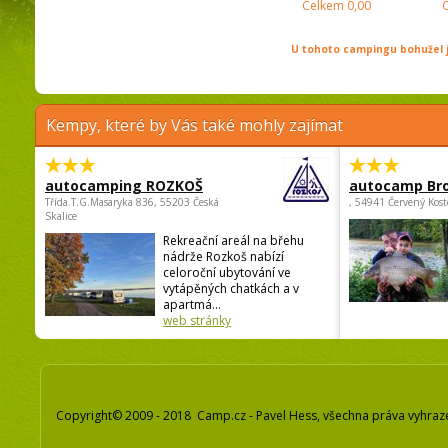
Celkem
0,00
U tohoto campingu bohužel j
Kempy, které by Vás také mohly zajímat
autocamping ROZKOŠ
autocamp Br
Třída.T.G.Masaryka 836, 55203 Česká
, 54941 Červený Kost
Skalice
Rekreační areál na břehu
nádrže Rozkoš nabízí
celoroční ubytování ve
vytápěných chatkách a v
apartmá...
web stránky
Copyright© 2009 - 2018 Camp.cz - Pavel Hess, všechna práva vyhraz