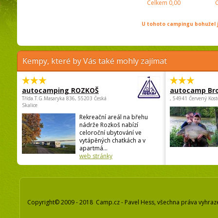
Celkem
0,00
U tohoto campingu bohužel j
Kempy, které by Vás také mohly zajímat
autocamping ROZKOŠ
autocamp Br
Třída.T.G.Masaryka 836, 55203 Česká
, 54941 Červený Kost
Skalice
Rekreační areál na břehu
nádrže Rozkoš nabízí
celoroční ubytování ve
vytápěných chatkách a v
apartmá...
web stránky
Copyright© 2009 - 2018 Camp.cz - Pavel Hess, všechna práva vyhraz