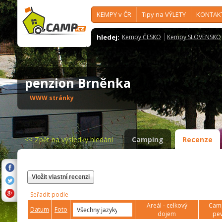
KEMPY v ČR
Tipy na VÝLETY
KONTAK
hledej:
Kempy ČESKO
Kempy SLOVENSKO
penzion Brněnka
WWW stránky
<<
Zpět na výsledky hledání
Camping
Recenze
Vložit vlastní recenzi
Seřadit podle
Areál - celkový
Camp
Datum
Foto
dojem
pev