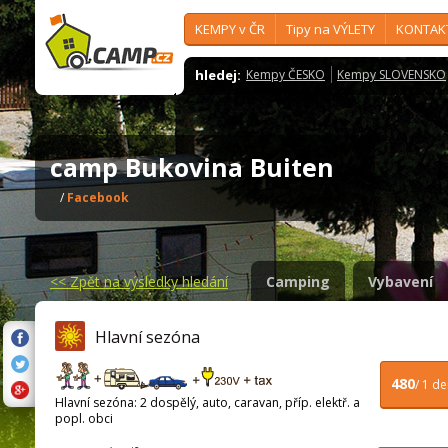
KEMPY v ČR
Tipy na VÝLETY
KONTAK
hledej:
Kempy ČESKO
Kempy SLOVENSKO
camp Bukovina Buiten
/
Facebook
<<
Zpět na výsledky hledání
Camping
Vybavení
Hlavní sezóna
480
/ 1 d
Hlavní sezóna: 2 dospělý, auto, caravan, příp. elektř. a
popl. obci