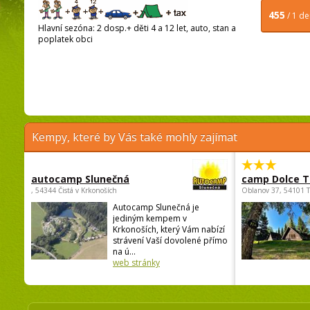
455
/ 1 d
Hlavní sezóna: 2 dosp.+ děti 4 a 12 let, auto, stan a
poplatek obci
Kempy, které by Vás také mohly zajímat
autocamp Slunečná
camp Dolce T
, 54344 Čistá v Krkonoších
Oblanov 37, 54101 
Autocamp Slunečná je
jediným kempem v
Krkonoších, který Vám nabízí
strávení Vaší dovolené přímo
na ú...
web stránky