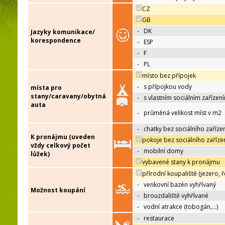
CZ
GB
-
DK
Jazyky komunikace/
korespondence
-
ESP
-
F
-
PL
místo bez přípojek
-
s přípojkou vody
místa pro
stany/caravany/obytná
-
s vlastním sociálním zařízen
auta
-
průměná velikost míst v m2
-
chatky bez sociálního zaříze
K pronájmu (uveden
pokoje bez sociálního zaříze
vždy celkový počet
-
mobilní domy
lůžek)
vybavené stany k pronájmu
přírodní koupaliště (jezero, ř
-
venkovní bazén vyhřívaný
Možnost koupání
-
brouzdaliště vyhřívané
-
vodní atrakce (tobogán,…)
-
restaurace