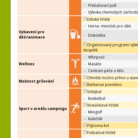
-
Přebalovací pult
-
Výlevka chemických záchodů
Dětské hřiště
-
Herna- miniclub pro děti
Vybavení pro
-
Diskotéka
děti/animace
Organizovaný program/ výle
dospělé
-
Whirpool
Wellnes
-
Masáže
-
Centrum péče o tělo
Ohniště možno přímo u stan
Možnost grilování
Barbecue povoleno
Volejbal
-
Basketbal
Víceúčelové hřiště
Sport v areálu campingu
-
Minigolf
-
Kulečník
Půjčovna kol
Fotbalové hřiště