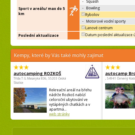
-
Squash
-
Bowling
Sport v areálu/ max do 5
km
Rybolov
-
Motorové vodní sporty
Lanové centrum
Datum poslední aktualizace 
Poslední aktualizace
Kempy, které by Vás také mohly zajímat
autocamping ROZKOŠ
autocamp Br
Třída.T.G.Masaryka 836, 55203 Česká
, 54941 Červený Kost
Skalice
Rekreační areál na břehu
nádrže Rozkoš nabízí
celoroční ubytování ve
vytápěných chatkách a v
apartmá...
web stránky