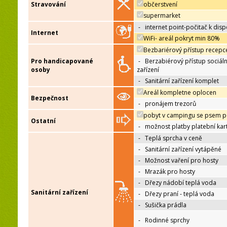
Stravování
občerstvení
supermarket
-
internet point-počitač k disp
Internet
WiFi- areál pokryt min 80%
Bezbariérový přístup recepc
Pro handicapované
-
Berzabiérový přístup sociáln
osoby
zařízení
-
Sanitární zařízení komplet
Areál kompletne oplocen
Bezpečnost
-
pronájem trezorů
pobyt v campingu se psem p
Ostatní
-
možnost platby platební kar
-
Teplá sprcha v ceně
-
Sanitární zařízení vytápěné
-
Možnost vaření pro hosty
-
Mrazák pro hosty
-
Dřezy nádobí teplá voda
Sanitární zařízení
-
Dřezy praní - teplá voda
-
Sušička prádla
-
Rodinné sprchy