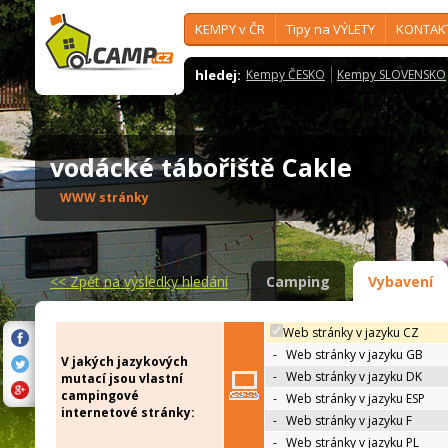
KEMPY v ČR
Tipy na VÝLETY
KONTAK
hledej:
Kempy ČESKO
Kempy SLOVENSKO
vodácké tábořiště Cakle
WWW stránky
<<
Zpět na výsledky hledání
Camping
Vybavení
Web stránky v jazyku CZ
-
Web stránky v jazyku GB
V jakých jazykových
-
Web stránky v jazyku DK
mutací jsou vlastní
campingové
-
Web stránky v jazyku ESP
internetové stránky:
-
Web stránky v jazyku F
-
Web stránky v jazyku PL