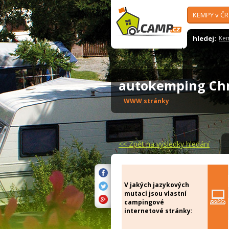
KEMPY v ČR
hledej:
Ke
autokemping Ch
WWW stránky
<<
Zpět na výsledky hledání
V jakých jazykových
mutací jsou vlastní
campingové
internetové stránky: