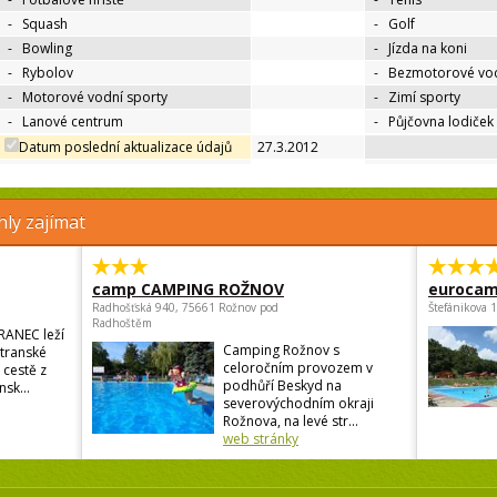
-
Squash
-
Golf
-
Bowling
-
Jízda na koni
-
Rybolov
-
Bezmotorové vod
-
Motorové vodní sporty
-
Zimí sporty
-
Lanové centrum
-
Půjčovna lodiček
Datum poslední aktualizace údajů
27.3.2012
ly zajímat
camp CAMPING ROŽNOV
eurocam
Radhošťská 940, 75661 Rožnov pod
Štefánikova 
Radhoštěm
RANEC leží
Camping Rožnov s
atranské
celoročním provozem v
 cestě z
podhůří Beskyd na
sk...
severovýchodním okraji
Rožnova, na levé str...
web stránky