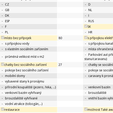
-
CZ
-
D
-
GB
-
NL
-
DK
-
I
-
ESP
-
RUS
-
F
SK
-
PL
-
HR
místo bez přípojek
80
s přípojkou elektř
-
s přípojkou vody
-
s přípojkou kana
-
s vlastním sociálním zařízením
-
místa ohraničená
-
Parkování aut př
-
průměná velikost míst v m2
stanu/caravanu)
chatky bez sociálního zařízení
27
-
chatky se sociáln
-
pokoje bez sociálního zařízení
-
pokoje se sociál
-
mobilní domy
-
caravany k pron
-
vybavené stany k pronájmu
-
přírodní koupaliště (jezero, řeka, …)
-
venkovní bazén
-
venkovní bazén vyhřívaný
-
brouzdaliště
-
brouzdaliště vyhřívané
-
vnitřní bazén vyh
-
vodní atrakce (tobogán,…)
restaurace
možnost Také aw