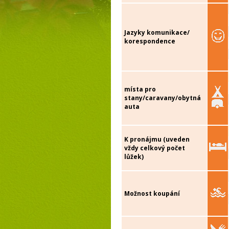
Jazyky komunikace/
korespondence
místa pro
stany/caravany/obytná
auta
K pronájmu (uveden
vždy celkový počet
lůžek)
Možnost koupání