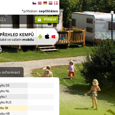
*přihlášen:
nepřihlášen
ů ČR
Přihlásit
 informací
zyku DE
zyku NL
yku I
zyku RUS
yku SK
zyku HR