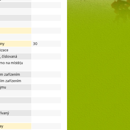
iny
30
lizace
, číslovaná
ímo na místě(u
ím zařízením
ním zařízením
ájmu
řívaný
ay