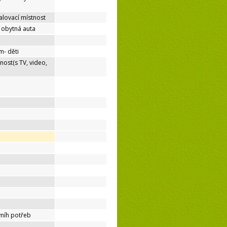
lovací místnost
o obytná auta
m- děti
nost(s TV, video,
níh potřeb