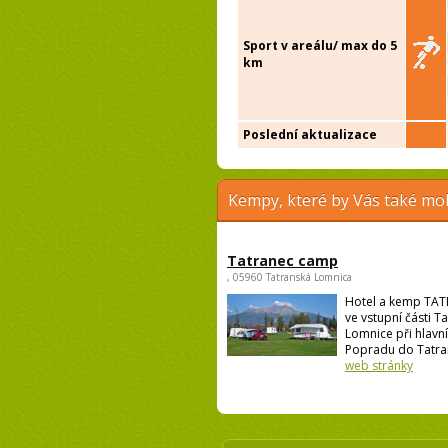
Sport v areálu/ max do 5
km
Poslední aktualizace
Kempy, které by Vás také moh
Tatranec camp
, 05960 Tatranská Lomnica
Hotel a kemp TAT
ve vstupní části T
Lomnice při hlavní
Popradu do Tatran
web stránky