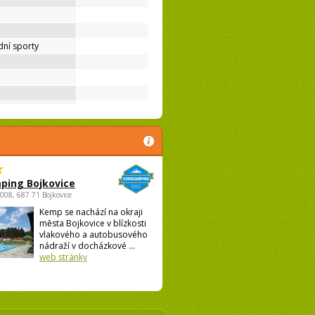
ní sporty
ping Bojkovice
1008, 687 71 Bojkovice
Kemp se nachází na okraji
města Bojkovice v blízkosti
vlakového a autobusového
nádraží v docházkové ...
web stránky