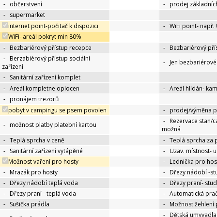
-
občerstvení
-
prodej základníc
-
supermarket
internet point-počitač k dispozici
-
WiFi point- např.
WiFi- areál pokryt min 80%
-
Bezbariérový přístup recepce
-
Bezbariérový pří
-
Berzabiérový přístup sociální
-
Jen bezbariérov
zařízení
-
Sanitární zařízení komplet
-
Areál kompletne oplocen
-
Areál hlídán- ka
-
pronájem trezorů
pobyt v campingu se psem povolen
-
prodej/výměna p
-
Rezervace stan/c
-
možnost platby platební kartou
možná
-
Teplá sprcha v ceně
-
Teplá sprcha za 
-
Sanitární zařízení vytápěné
-
Uzav. místnost- 
Možnost vaření pro hosty
-
Lednička pro hos
-
Mrazák pro hosty
-
Dřezy nádobí -s
-
Dřezy nádobí teplá voda
-
Dřezy praní- stu
-
Dřezy praní - teplá voda
-
Automatická pra
-
Sušička prádla
-
Možnost žehlení 
-
Dětská umyvadla