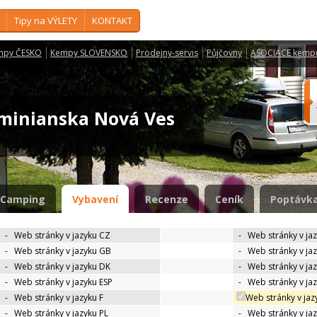
Tipy na VÝLETY
KONTAKT
mpy ČESKO
Kempy SLOVENSKO
Prodejny-servis
Půjčovny
ASOCIACE kemp
minianska Nová Ves
Camping
Vybavení
Recenze
Ceník
Poptávka
-
Web stránky v jazyku CZ
-
Web stránky v ja
-
Web stránky v jazyku GB
-
Web stránky v ja
-
Web stránky v jazyku DK
-
Web stránky v jaz
-
Web stránky v jazyku ESP
-
Web stránky v ja
-
Web stránky v jazyku F
Web stránky v jaz
-
Web stránky v jazyku PL
-
Web stránky v ja