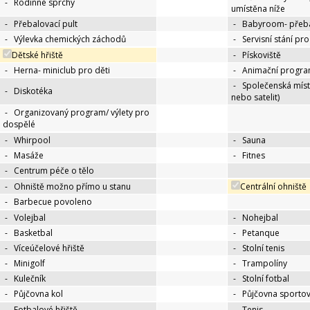
-
Rodinné sprchy
umístěna níže
-
Přebalovací pult
-
Babyroom- přeba
-
Výlevka chemických záchodů
-
Servisní stání pr
Dětské hřiště
-
Pískoviště
-
Herna- miniclub pro děti
-
Animační progra
-
Společenská míst
-
Diskotéka
nebo satelit)
-
Organizovaný program/ výlety pro
dospělé
-
Whirpool
-
Sauna
-
Masáže
-
Fitnes
-
Centrum péče o tělo
-
Ohniště možno přímo u stanu
Centrální ohniště
-
Barbecue povoleno
-
Volejbal
-
Nohejbal
-
Basketbal
-
Petanque
-
Víceúčelové hřiště
-
Stolní tenis
-
Minigolf
-
Trampolíny
-
Kulečník
-
Stolní fotbal
-
Půjčovna kol
-
Půjčovna sportov
-
Fotbalové hřiště
-
Tenis