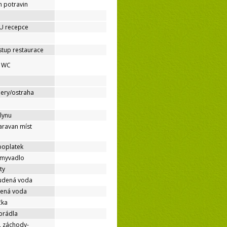
h potravin
 U recepce
stup restaurace
é WC
mery/ostraha
lynu
aravan míst
poplatek
umyvadlo
ty
tudená voda
dená voda
čka
prádla
, záchody-