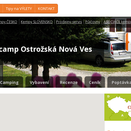
Tipy na VÝLETY
KONTAKT
mpy ČESKO
Kempy SLOVENSKO
Prodejny-servis
Půjčovny
ASOCIACE kemp
camp Ostrožská Nová Ves
Camping
Vybavení
Recenze
Ceník
Poptávka