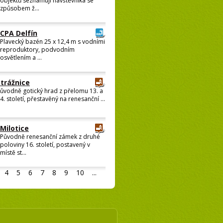
objektů seznamují návštěvníka se
způsobem ž...
CPA Delfín
Plavecký bazén 25 x 12,4 m s vodními
reproduktory, podvodním
osvětlením a ...
Strážnice
ůvodně gotický hrad z přelomu 13. a
4. století, přestavěný na renesanční ...
Milotice
Původně renesanční zámek z druhé
poloviny 16. století, postavený v
místě st...
4
5
6
7
8
9
10
...