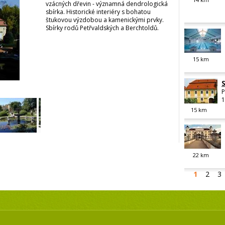
vzácných dřevin - významná dendrologická
sbírka. Historické interiéry s bohatou
štukovou výzdobou a kamenickými prvky.
Sbírky rodů Petřvaldských a Berchtoldů.
15
km
P
1
15
km
22
km
1
2
3