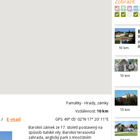
Zobrazit
:
B
p
B
10
km
10
km
Památky - Hrady, zámky
13
km
Vzdálenost:
10 km
/
E-mail
GPS: 49° 05' 02"N 17° 20' 11"E
Barokní zámek ze 17. století postavený na
způsob italské vily. Barokní terasovitá
zahrada, anglický park s množstvím
14
km