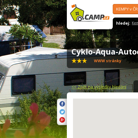
KEMPY v ČR
hledej:
Ke
Cyklo-Aqua-Auto
WWW stránky
<<
Zpět na výsledky hledání