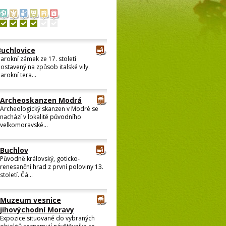
Buchlovice
arokní zámek ze 17. století
ostavený na způsob italské vily.
arokní tera...
Archeoskanzen Modrá
Archeologický skanzen v Modré se
nachází v lokalitě původního
velkomoravské...
Buchlov
Původně královský, goticko-
renesanční hrad z první poloviny 13.
století. Čá...
Muzeum vesnice
jihovýchodní Moravy
Expozice situované do vybraných