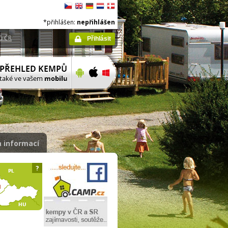
*přihlášen:
nepřihlášen
ů ČR
Přihlásit
 informací
?