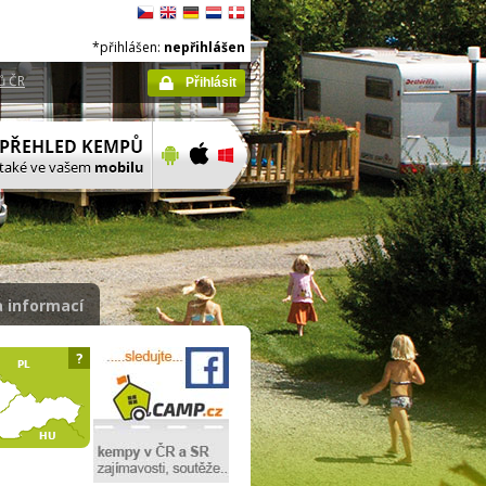
*přihlášen:
nepřihlášen
ů ČR
Přihlásit
 informací
?