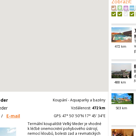
Zobrazit
:
T
472
km
p
B
d
ř
488
km
eder
Koupání - Aquaparky a bazény
eder
Vzdálenost:
472 km
503
km
/
E-mail
GPS: 47° 50' 50"N 17° 45' 34"E
Termální koupaliště Veľký Meder je vhodné
k léčbě onemocnění pohybového ústrojí,
nemocí kloubů, bolesti zad a revmatických