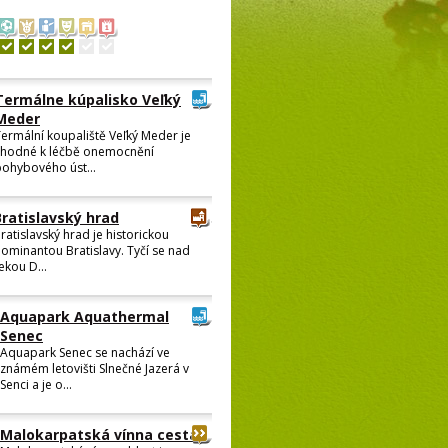
Termálne kúpalisko Veľký
Meder
ermální koupaliště Veľký Meder je
vhodné k léčbě onemocnění
ohybového úst...
Bratislavský hrad
ratislavský hrad je historickou
ominantou Bratislavy. Tyčí se nad
ekou D...
Aquapark Aquathermal
Senec
Aquapark Senec se nachází ve
známém letovišti Slnečné Jazerá v
Senci a je o...
Malokarpatská vínna cesta