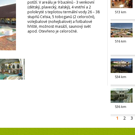
potíží. V areálu je 9 bazénů - 3 venkovní
(dětský, plavecký, italský), 4 vnitřní a 2
polokryté s teplotou termální vody 26 – 38
513
km
stupňů Celsia, 5 toboganů (2 celoroční),
volejbalové (nohejbalové) a fotbalové
hřiště, možnost masáží, saunový svět
apod. Otevřeno je celoročně.
516
km
534
km
536
km
1
2
3