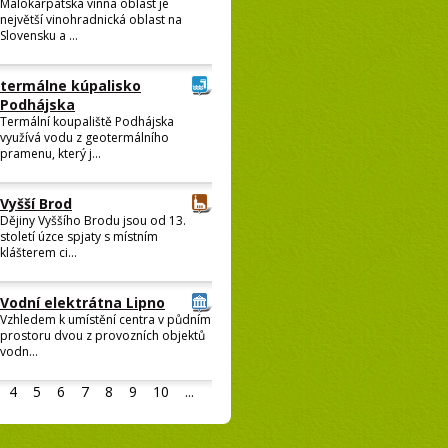
Malokarpatská vínna oblast je
největší vinohradnická oblast na
Slovensku a ...
termálne kúpalisko
Podhájska
Termální koupaliště Podhájska
využívá vodu z geotermálního
pramenu, který j...
Vyšší Brod
Dějiny Vyššího Brodu jsou od 13.
století úzce spjaty s místním
klášterem ci...
Vodní elektrátna Lipno
Vzhledem k umístění centra v půdním
prostoru dvou z provozních objektů
vodn...
4
5
6
7
8
9
10
...