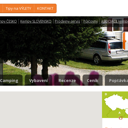
Tipy na VÝLETY
KONTAKT
mpy ČESKO
Kempy SLOVENSKO
Prodejny-servis
Půjčovny
ASOCIACE kemp
Camping
Vybavení
Recenze
Ceník
Poptávka