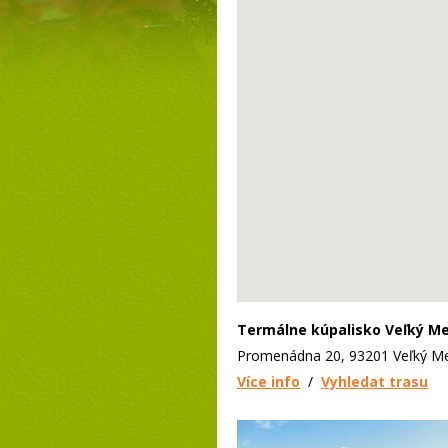
Termálne kúpalisko Veľký M
Promenádna 20, 93201 Veľký M
Více info
/
Vyhledat trasu