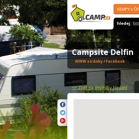
KEMPY v ČR
hledej:
Ke
Campsite Delfin
WWW stránky
/
Facebook
<<
Zpět na výsledky hledání