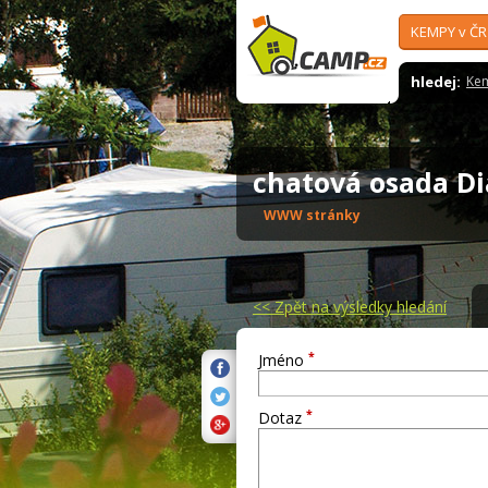
KEMPY v ČR
hledej:
Ke
chatová osada 
WWW stránky
<<
Zpět na výsledky hledání
*
Jméno
*
Dotaz