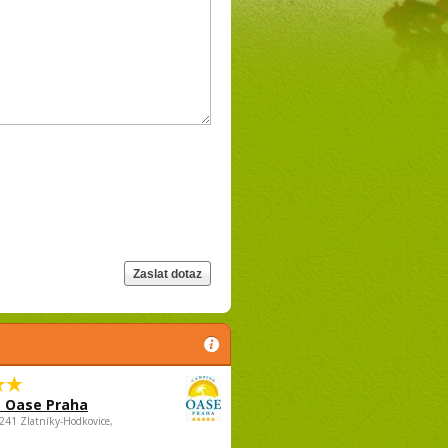
 Oase Praha
5241 Zlatníky-Hodkovice,