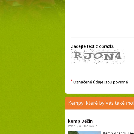
Zadejte text z obrázku:
*
Označené údaje jsou povinné
Kempy, které by Vás také moh
kemp Děčín
Polabí , 40502 Děčín
Kemp v centru Děč