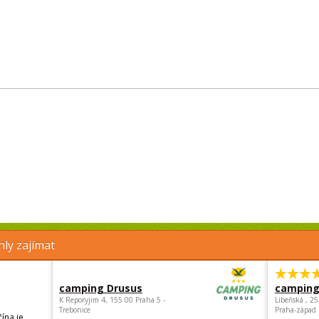
ly zajímat
camping Drusus
camping
K Reporyjim 4, 155 00 Praha 5 -
Libeňská , 2
Trebonice
Praha-západ
ína je