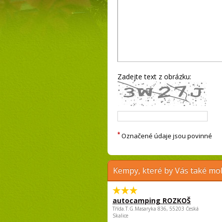
Zadejte text z obrázku:
*
Označené údaje jsou povinné
Kempy, které by Vás také moh
autocamping ROZKOŠ
Třída.T.G.Masaryka 836, 55203 Česká
Skalice