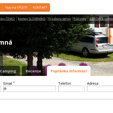
Tipy na VÝLETY
KONTAKT
mpy ČESKO
Kempy SLOVENSKO
Prodejny-servis
Půjčovny
ASOCIACE kemp
ermná
Camping
Recenze
Poptávka informací
*
Email
Telefon
Adresa