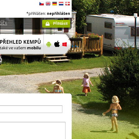
*přihlášen:
nepřihlášen
ů ČR
Přihlásit