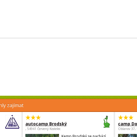
ly zajímat
autocamp Brodský
camp Do
, 54941 Červený Kostelec
Oblanov 37,
Kemp Brodský se nachází