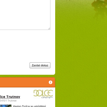
lce Trutnov
 54101 Trutnov
Kemp Dolce je umístěný