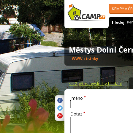
KEMPY v ČR
hledej:
Ke
Městys Dolní Č
WWW stránky
<<
Zpět na výsledky hledání
*
Jméno
*
Dotaz