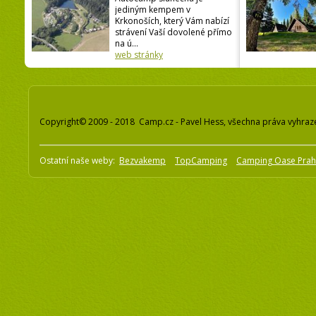
jediným kempem v
Krkonoších, který Vám nabízí
strávení Vaší dovolené přímo
na ú...
web stránky
Copyright© 2009 - 2018 Camp.cz - Pavel Hess, všechna práva vyhraz
Ostatní naše weby:
Bezvakemp
TopCamping
Camping Oase Pra