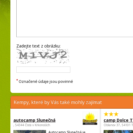
Zadejte text z obrázku:
*
Označené údaje jsou povinné
Kempy, které by Vás také mohly zajímat
autocamp Slunečná
camp Dolce T
, 54344 Čistá v Krkonoších
Oblanov 37, 54101 
Autocamp Slunečná je