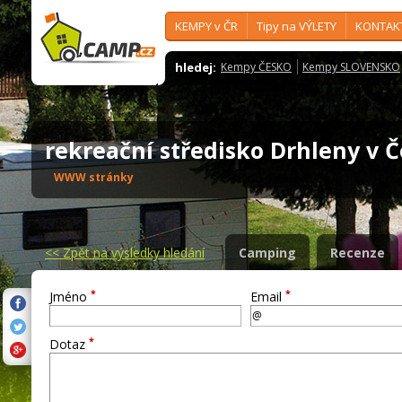
KEMPY v ČR
Tipy na VÝLETY
KONTAK
hledej:
Kempy ČESKO
Kempy SLOVENSKO
rekreační středisko Drhleny v 
WWW stránky
<<
Zpět na výsledky hledání
Camping
Recenze
*
*
Jméno
Email
*
Dotaz