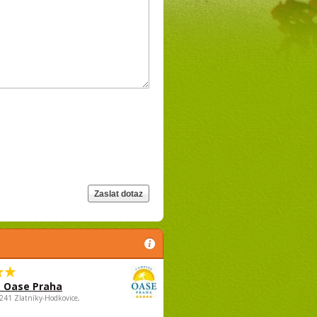
 Oase Praha
5241 Zlatníky-Hodkovice,