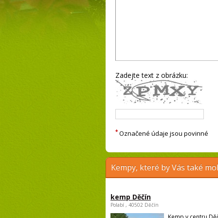
Zadejte text z obrázku:
*
Označené údaje jsou povinné
Kempy, které by Vás také moh
kemp Děčín
Polabí , 40502 Děčín
Kemp v centru Děč