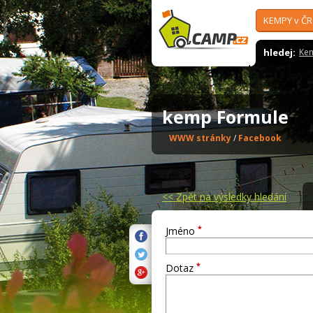
KEMPY v ČR
hledej:
Ke
kemp Formule
WWW stránky
/
Facebook
<<
Zpět na výsledky hledání
*
Jméno
*
Dotaz