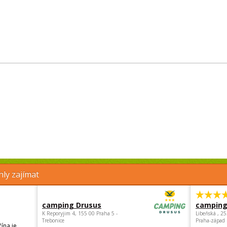
ly zajímat
camping Drusus
camping
K Reporyjim 4, 155 00 Praha 5 -
Libeňská , 2
Trebonice
Praha-západ
ína je