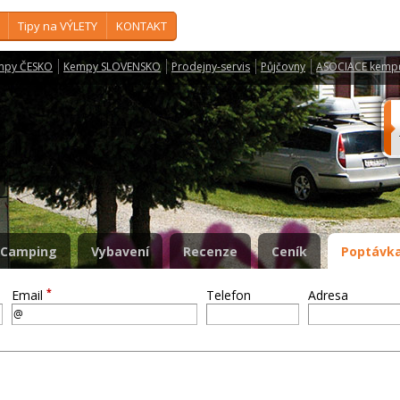
Tipy na VÝLETY
KONTAKT
mpy ČESKO
Kempy SLOVENSKO
Prodejny-servis
Půjčovny
ASOCIACE kemp
Camping
Vybavení
Recenze
Ceník
Poptávka
*
Email
Telefon
Adresa