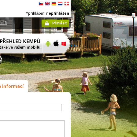
*přihlášen:
nepřihlášen
ů ČR
Přihlásit
 informací