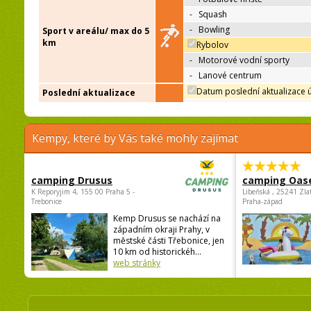
-
Squash
-
Bowling
Sport v areálu/ max do 5
km
Rybolov
-
Motorové vodní sporty
-
Lanové centrum
Datum poslední aktualizace 
Poslední aktualizace
Kempy, které by Vás také mohly zajímat
camping Drusus
camping Oas
K Reporyjim 4, 155 00 Praha 5 -
Libeňská , 25241 Zla
Trebonice
Praha-západ
Kemp Drusus se nachází na
západním okraji Prahy, v
městské části Třebonice, jen
10 km od historickéh...
web stránky