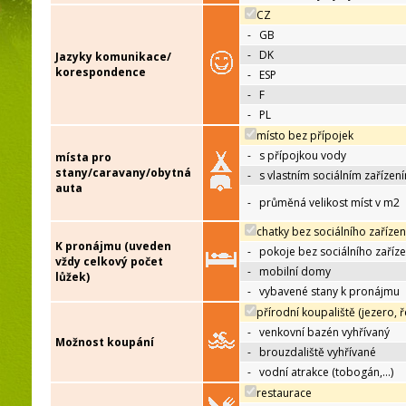
CZ
-
GB
-
DK
Jazyky komunikace/
korespondence
-
ESP
-
F
-
PL
místo bez přípojek
-
s přípojkou vody
místa pro
stany/caravany/obytná
-
s vlastním sociálním zařízen
auta
-
průměná velikost míst v m2
chatky bez sociálního zařízen
K pronájmu (uveden
-
pokoje bez sociálního zaříze
vždy celkový počet
-
mobilní domy
lůžek)
-
vybavené stany k pronájmu
přírodní koupaliště (jezero, ř
-
venkovní bazén vyhřívaný
Možnost koupání
-
brouzdaliště vyhřívané
-
vodní atrakce (tobogán,…)
restaurace