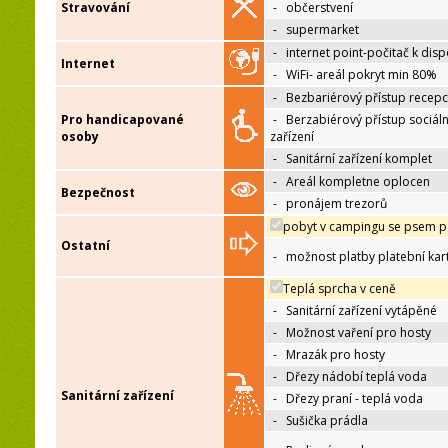
Stravování
-
občerstvení
-
supermarket
-
internet point-počitač k disp
Internet
-
WiFi- areál pokryt min 80%
-
Bezbariérový přístup recep
Pro handicapované
-
Berzabiérový přístup sociáln
osoby
zařízení
-
Sanitární zařízení komplet
-
Areál kompletne oplocen
Bezpečnost
-
pronájem trezorů
pobyt v campingu se psem p
Ostatní
-
možnost platby platební kar
Teplá sprcha v ceně
-
Sanitární zařízení vytápěné
-
Možnost vaření pro hosty
-
Mrazák pro hosty
-
Dřezy nádobí teplá voda
Sanitární zařízení
-
Dřezy praní - teplá voda
-
Sušička prádla