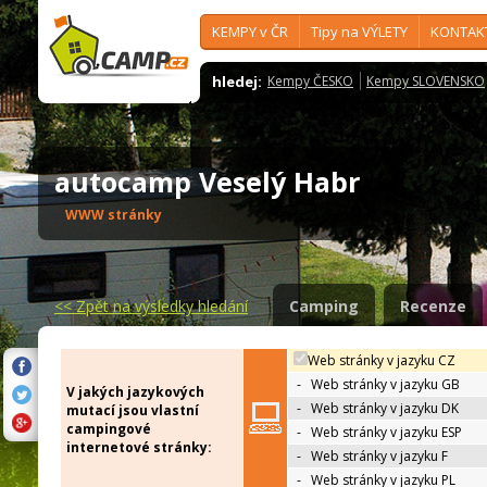
KEMPY v ČR
Tipy na VÝLETY
KONTAK
hledej:
Kempy ČESKO
Kempy SLOVENSKO
autocamp Veselý Habr
WWW stránky
<<
Zpět na výsledky hledání
Camping
Recenze
Web stránky v jazyku CZ
-
Web stránky v jazyku GB
V jakých jazykových
-
Web stránky v jazyku DK
mutací jsou vlastní
campingové
-
Web stránky v jazyku ESP
internetové stránky:
-
Web stránky v jazyku F
-
Web stránky v jazyku PL