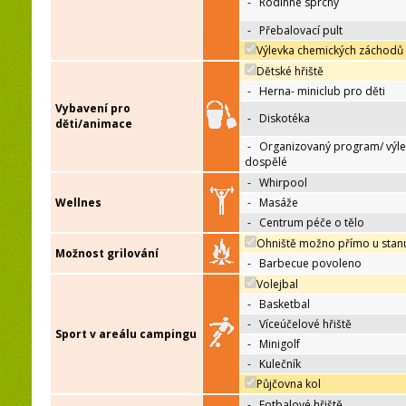
-
Rodinné sprchy
-
Přebalovací pult
Výlevka chemických záchodů
Dětské hřiště
-
Herna- miniclub pro děti
Vybavení pro
-
Diskotéka
děti/animace
-
Organizovaný program/ výle
dospělé
-
Whirpool
Wellnes
-
Masáže
-
Centrum péče o tělo
Ohniště možno přímo u stan
Možnost grilování
-
Barbecue povoleno
Volejbal
-
Basketbal
-
Víceúčelové hřiště
Sport v areálu campingu
-
Minigolf
-
Kulečník
Půjčovna kol
-
Fotbalové hřiště