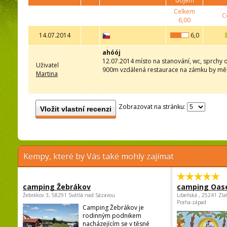
dojem
Celkem
C
6,00
14.07.2014
6,0
ahóój
12.07.2014 místo na stanování, wc, sprchy ok,
Uživatel
900m vzdálená restaurace na zámku by měl
Martina
Zobrazovat na stránku:
Vložit vlastní recenzi
Kempy, které by Vás také mohly zajímat
camping Žebrákov
camping Oas
Žebrákov 3, 58291 Světlá nad Sázavou
Libeňská , 25241 Zla
Praha-západ
Camping Žebrákov je
rodinným podnikem
nacházejícím se v těsné