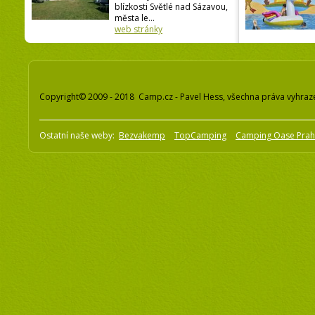
blízkosti Světlé nad Sázavou,
města le...
web stránky
Copyright© 2009 - 2018 Camp.cz - Pavel Hess, všechna práva vyhraz
Ostatní naše weby:
Bezvakemp
TopCamping
Camping Oase Pra