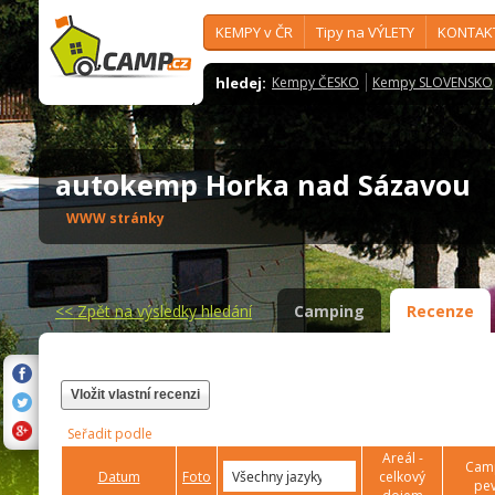
KEMPY v ČR
Tipy na VÝLETY
KONTAK
hledej:
Kempy ČESKO
Kempy SLOVENSKO
autokemp Horka nad Sázavou
WWW stránky
<<
Zpět na výsledky hledání
Camping
Recenze
Vložit vlastní recenzi
Seřadit podle
Areál -
Camp
Datum
Foto
celkový
pev