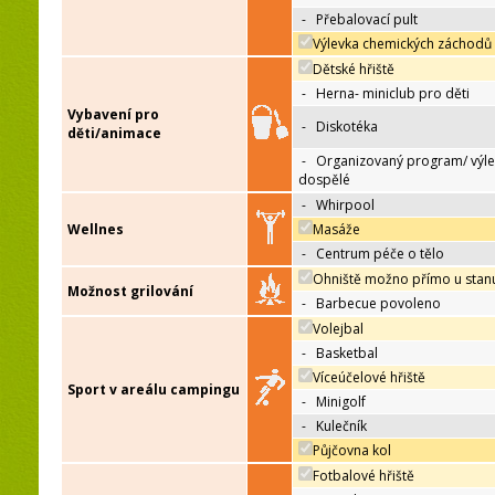
-
Přebalovací pult
Výlevka chemických záchodů
Dětské hřiště
-
Herna- miniclub pro děti
Vybavení pro
-
Diskotéka
děti/animace
-
Organizovaný program/ výle
dospělé
-
Whirpool
Wellnes
Masáže
-
Centrum péče o tělo
Ohniště možno přímo u stan
Možnost grilování
-
Barbecue povoleno
Volejbal
-
Basketbal
Víceúčelové hřiště
Sport v areálu campingu
-
Minigolf
-
Kulečník
Půjčovna kol
Fotbalové hřiště