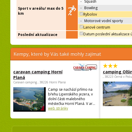
-
Squash
-
Bowling
Sport v areálu/ max do 5
km
Rybolov
-
Motorové vodní sporty
Lanové centrum
Datum poslední aktualizace 
Poslední aktualizace
Kempy, které by Vás také mohly zajímat
caravan camping Horní
camping Olši
Planá
, 38223 Černá v Poš
Caravan camping , 38226 Horní Planá
Camp se nachází přímo na
břehu Lipenského jezera, v
dolní části malebného
městečka Horní Planá. V ar...
web stránky