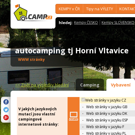
KEMPY v ČR
Tipy na VÝLETY
KONTAK
hledej:
Kempy ČESKO
Kempy SLOVENSKO
autocamping tj Horní Vltavice
WWW stránky
<<
Zpět na výsledky hledání
Camping
Vybavení
Web stránky v jazyku CZ
-
Web stránky v jazyku GB
V jakých jazykových
-
Web stránky v jazyku DK
mutací jsou vlastní
campingové
-
Web stránky v jazyku ESP
internetové stránky:
-
Web stránky v jazyku F
-
Web stránky v jazyku PL