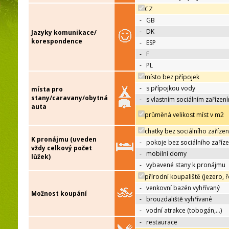
CZ
-
GB
-
DK
Jazyky komunikace/
korespondence
-
ESP
-
F
-
PL
místo bez přípojek
-
s přípojkou vody
místa pro
stany/caravany/obytná
-
s vlastním sociálním zařízen
auta
průměná velikost míst v m2
chatky bez sociálního zařízen
K pronájmu (uveden
-
pokoje bez sociálního zaříze
vždy celkový počet
-
mobilní domy
lůžek)
-
vybavené stany k pronájmu
přírodní koupaliště (jezero, ř
-
venkovní bazén vyhřívaný
Možnost koupání
-
brouzdaliště vyhřívané
-
vodní atrakce (tobogán,…)
-
restaurace