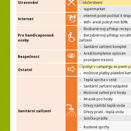
Stravování
občerstvení
-
supermarket
-
internet point-počitač k disp
Internet
-
WiFi- areál pokryt min 80%
-
Bezbariérový přístup recep
Pro handicapované
-
Berzabiérový přístup sociáln
osoby
zařízení
-
Sanitární zařízení komplet
-
Areál kompletne oplocen
Bezpečnost
-
pronájem trezorů
pobyt v campingu se psem p
Ostatní
-
možnost platby platební kar
-
Teplá sprcha v ceně
-
Sanitární zařízení vytápěné
-
Možnost vaření pro hosty
-
Mrazák pro hosty
-
Dřezy nádobí teplá voda
Sanitární zařízení
-
Dřezy praní - teplá voda
-
Sušička prádla
-
Rodinné sprchy