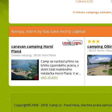
Celkem
0,00
U tohoto campingu bohužel j
Kempy, které by Vás také mohly zajímat
caravan camping Horní
camping Olši
Planá
, 38223 Černá v Poš
Caravan camping , 38226 Horní Planá
Camp se nachází přímo na
břehu Lipenského jezera, v
dolní části malebného
městečka Horní Planá. V ar...
web stránky
Copyright© 2009 - 2018 Camp.cz - Pavel Hess, všechna práva vyhraz