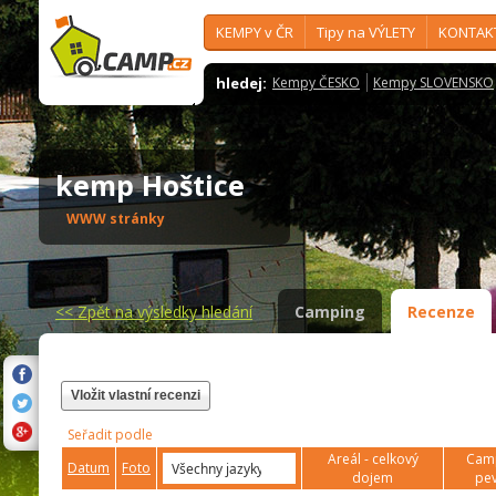
KEMPY v ČR
Tipy na VÝLETY
KONTAK
hledej:
Kempy ČESKO
Kempy SLOVENSKO
kemp Hoštice
WWW stránky
<<
Zpět na výsledky hledání
Camping
Recenze
Vložit vlastní recenzi
Seřadit podle
Areál - celkový
Camp
Datum
Foto
dojem
pev