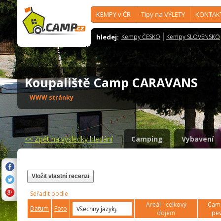
KEMPY v ČR
Tipy na VÝLETY
KONTAK
hledej:
Kempy ČESKO
Kempy SLOVENSKO
Koupaliště Camp CARAVANS
WWW stránky
<<
Zpět na výsledky hledání
Camping
Vybavení
Vložit vlastní recenzi
Seřadit podle
Areál - celkový
Camp
Datum
Foto
dojem
pev