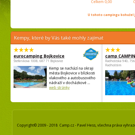
Celkem
0,00
U tohoto campingu bohužel j
Kempy, které by Vás také mohly zajímat
eurocamping Bojkovice
camp CAMPI
Štefánikova 1008, 687 71 Bojkovice
Radhošťská 940, 75
Radhoštěm
Kemp se nachází na okraji
města Bojkovice v blízkosti
vlakového a autobusového
nádraží v docházkové ...
web stránky
Copyright© 2009 - 2018 Camp.cz - Pavel Hess, všechna práva vyhraz