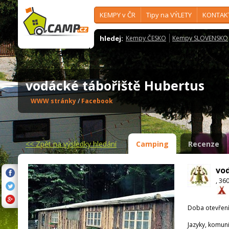
KEMPY v ČR
Tipy na VÝLETY
KONTAK
hledej:
Kempy ČESKO
Kempy SLOVENSKO
vodácké tábořiště Hubertus
WWW stránky
/
Facebook
<<
Zpět na výsledky hledání
Camping
Recenze
vod
, 36
Doba otevření
Jazyky, komun