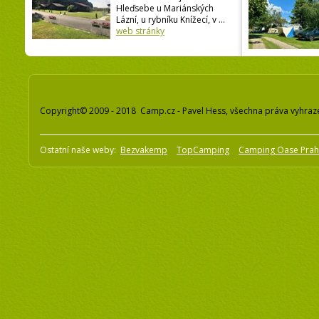
Hleďsebe u Mariánských
Lázní, u rybníku Knížecí, v ...
web stránky
Copyright© 2009 - 2018 Camp.cz - Pavel Hess, všechna práva vyhraz
Ostatní naše weby:
Bezvakemp
TopCamping
Camping Oase Pra