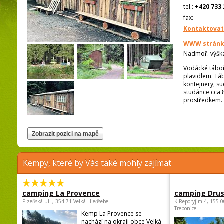
tel.:
+420 733 
fax:
Kontaktovat
WWW stránk
Nadmoř. výšk
Vodácké táboř
plavidlem. Táb
kontejnery, s
studánce cca
prostředkem.
Kempy, které by Vás také mohly zajímat
camping La Provence
camping Dru
Plzeňská ul. , 354 71 Velká Hleďsebe
K Reporyjim 4, 155 0
Trebonice
Kemp La Provence se
nachází na okraji obce Velká