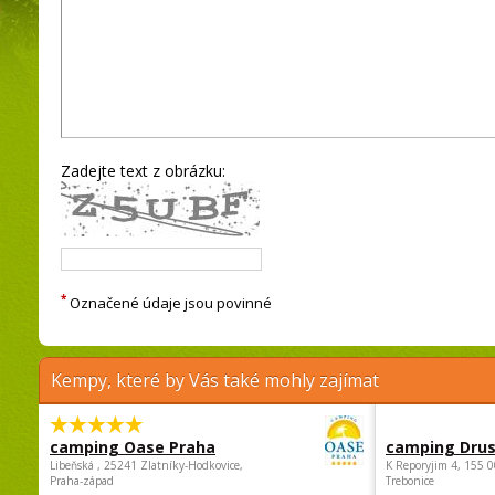
Zadejte text z obrázku:
*
Označené údaje jsou povinné
Kempy, které by Vás také mohly zajímat
camping Oase Praha
camping Dru
Libeňská , 25241 Zlatníky-Hodkovice,
K Reporyjim 4, 155 0
Praha-západ
Trebonice