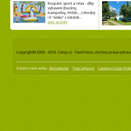
Koupání, sport a relax - díky
vybavení (bazény,
trampolíny, hřiště,....) vhodný
i k "úniku" z městsk...
web stránky
Copyright© 2009 - 2018 Camp.cz - Pavel Hess, všechna práva vyhraz
Ostatní naše weby:
Bezvakemp
TopCamping
Camping Oase Pra