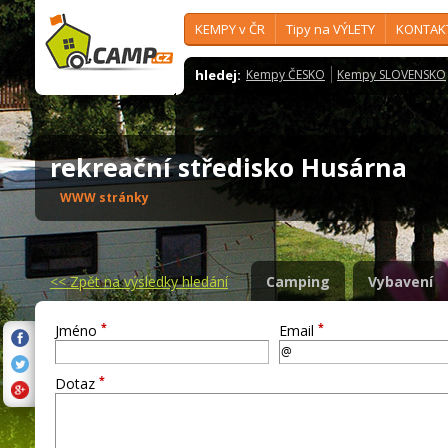
KEMPY v ČR
Tipy na VÝLETY
KONTAK
hledej:
Kempy ČESKO
Kempy SLOVENSKO
rekreační středisko Husárna
WWW stránky
<<
Zpět na výsledky hledání
Camping
Vybavení
*
*
Jméno
Email
*
Dotaz