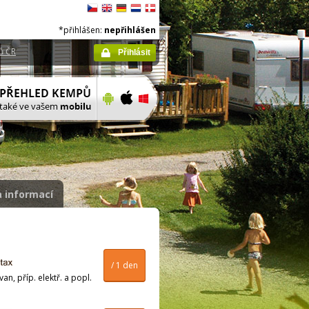
*přihlášen:
nepřihlášen
ů ČR
Přihlásit
 informací
/ 1 den
n, příp. elektř. a popl.