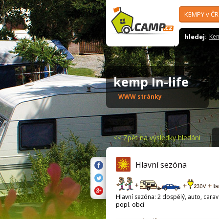
KEMPY v ČR
hledej:
Ke
kemp In-life
WWW stránky
<<
Zpět na výsledky hledání
Hlavní sezóna
Hlavní sezóna: 2 dospělý, auto, carava
popl. obci