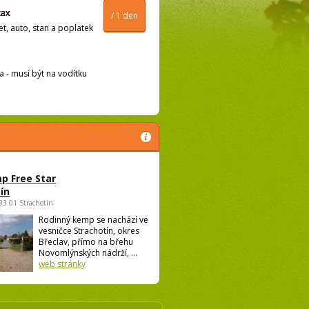
/ 1 den
t, auto, stan a poplatek
ma - musí být na vodítku
p Free Star
ín
693 01 Strachotín
Rodinný kemp se nachází ve
vesničce Strachotín, okres
Břeclav, přímo na břehu
Novomlýnských nádrží, ...
web stránky