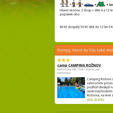
Hlavní sezóna: 2 dosp.+ děti 4 a 12 let
poplatek obci
80 Kč dospělý 50 Kč dítě do 12 let 0 K
Kempy, které by Vás také moh
camp CAMPING ROŽNOV
Radhošťská 940, 75661 Rožnov pod
Radhoštěm
Camping Rožnov 
celoročním provo
podhůří Beskyd n
severovýchodním 
Rožnova, na levé st
web stránky