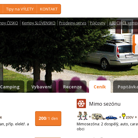
Tipy na VÝLETY
KONTAKT
mpy ČESKO
Kempy SLOVENSKO
Prodejny-servis
Půjčovny
ASOCIACE kemp
Camping
Vybavení
Recenze
Ceník
Poptávka
Mimo sezónu
200
/ 1 den
n, příp. elektř. a
Mimosezóna: 2 dospělý, auto, carava
obci