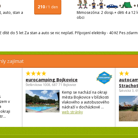
210
/ 1 den
, auto, stan a
Mimosezóna: 2 dosp.+ děti 4 a 12 le
obci
č dítě do 5 let Za stan a auto se nic neplatí. Přípojení elektriky - 40 Kč Pes zdar
ly zajímat
eurocamping Bojkovice
autocam
Štefánikova 1008, 687 71 Bojkovice
Strachot
Šakvická 3, 
Kemp se nachází na okraji
s
města Bojkovice v blízkosti
zem v
vlakového a autobusového
a
nádraží v docházkové ...
okraji
web stránky
r...