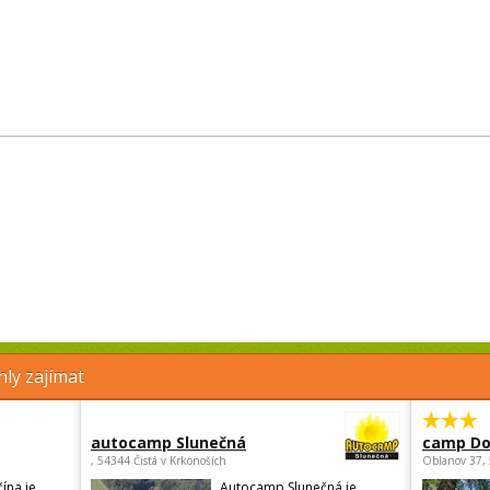
ly zajímat
autocamp Slunečná
camp Do
, 54344 Čistá v Krkonoších
Oblanov 37,
ína je
Autocamp Slunečná je