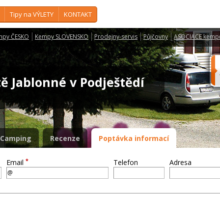
Tipy na VÝLETY
KONTAKT
mpy ČESKO
Kempy SLOVENSKO
Prodejny-servis
Půjčovny
ASOCIACE kemp
ě Jablonné v Podještědí
Camping
Recenze
Poptávka informací
*
Email
Telefon
Adresa