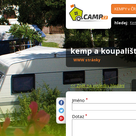
KEMPY v ČR
hledej:
Ke
kemp a koupališt
WWW stránky
<<
Zpět na výsledky hledání
*
Jméno
*
Dotaz