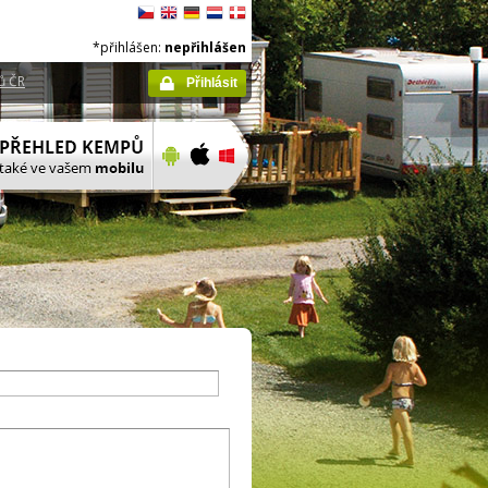
*přihlášen:
nepřihlášen
ů ČR
Přihlásit