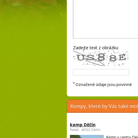
Zadejte text z obrázku:
*
Označené údaje jsou povinné
Kempy, které by Vás také moh
kemp Děčín
Polabí , 40502 Děčín
Kemp v centru Děč