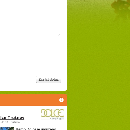
lce Trutnov
 54101 Trutnov
Kemp Dolce je umístěný